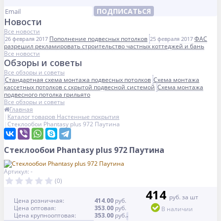
ПОДПИСАТЬСЯ
Новости
Все новости
Пополнение подвесных потолков
ФАС
26 февраля 2017
25 февраля 2017
разрешил рекламировать строительство частных коттеджей и бань
Все новости
Обзоры и советы
Все обзоры и советы
Стандартная схема монтажа подвесных потолков
Схема монтажа
кассетных потолков с скрытой подвесной системой
Схема монтажа
подвесного потолка грильято
Все обзоры и советы
Главная
Каталог товаров Настенные покрытия
Стеклообои Phantasy plus 972 Паутина
Стеклообои Phantasy plus 972 Паутина
Артикул: -
(0)
414
руб. за шт
Цена розничная:
414.00
руб.
Цена оптовая:
353.00
руб.
В наличии
Цена крупнооптовая:
353.00
руб.
-