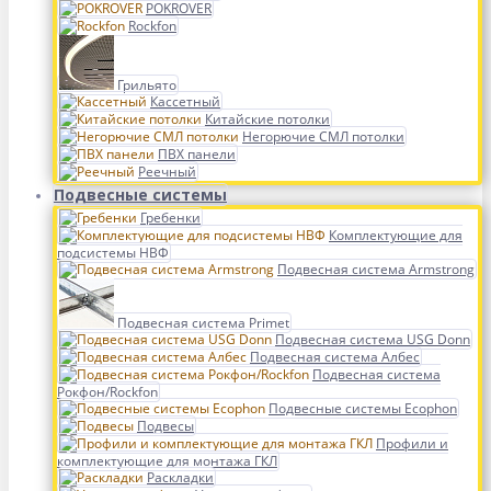
POKROVER
Rockfon
Грильято
Кассетный
Китайские потолки
Негорючие СМЛ потолки
ПВХ панели
Реечный
Подвесные системы
Гребенки
Комплектующие для
подсистемы НВФ
Подвесная система Armstrong
Подвесная система Primet
Подвесная система USG Donn
Подвесная система Албес
Подвесная система
Рокфон/Rockfon
Подвесные системы Ecophon
Подвесы
Профили и
комплектующие для монтажа ГКЛ
Раскладки