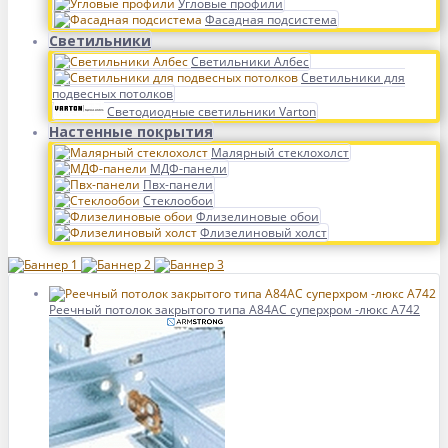
Угловые профили
Фасадная подсистема
Светильники
Светильники Албес
Светильники для
подвесных потолков
Светодиодные светильники Varton
Настенные покрытия
Малярный стеклохолст
МДФ-панели
Пвх-панели
Стеклообои
Флизелиновые обои
Флизелиновый холст
Реечный потолок закрытого типа A84AC суперхром -люкс А742