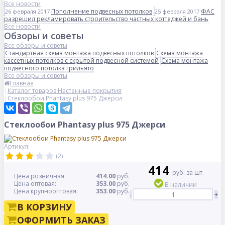
Все новости
Пополнение подвесных потолков
ФАС
26 февраля 2017
25 февраля 2017
разрешил рекламировать строительство частных коттеджей и бань
Все новости
Обзоры и советы
Все обзоры и советы
Стандартная схема монтажа подвесных потолков
Схема монтажа
кассетных потолков с скрытой подвесной системой
Схема монтажа
подвесного потолка грильято
Все обзоры и советы
Главная
Каталог товаров Настенные покрытия
Стеклообои Phantasy plus 975 Джерси
Стеклообои Phantasy plus 975 Джерси
Артикул: -
(2)
414
руб. за шт
Цена розничная:
414.00
руб.
Цена оптовая:
353.00
руб.
В наличии
Цена крупнооптовая:
353.00
руб.
-
+
В КОРЗИНУ
ОФОРМИТЬ ЗАКАЗ