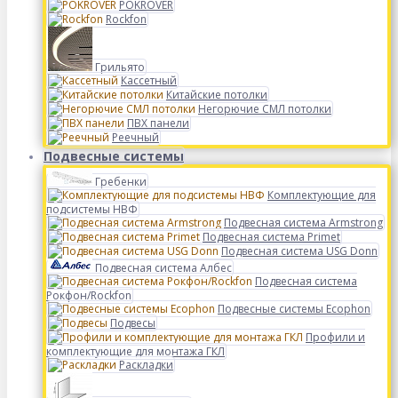
POKROVER
Rockfon
Грильято
Кассетный
Китайские потолки
Негорючие СМЛ потолки
ПВХ панели
Реечный
Подвесные системы
Гребенки
Комплектующие для
подсистемы НВФ
Подвесная система Armstrong
Подвесная система Primet
Подвесная система USG Donn
Подвесная система Албес
Подвесная система
Рокфон/Rockfon
Подвесные системы Ecophon
Подвесы
Профили и
комплектующие для монтажа ГКЛ
Раскладки