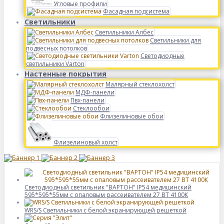
Угловые профили
Фасадная подсистема
Светильники
Светильники Албес
Светильники для
подвесных потолков
Светодиодные
светильники Varton
Настенные покрытия
Малярный стеклохолст
МДФ-панели
Пвх-панели
Стеклообои
Флизелиновые обои
Флизелиновый холст
Светодиодный светильник "ВАРТОН" IP54 медицинский
595*595*55мм с опаловым рассеивателем 27 ВТ 4100К
WRS/S Светильники с белой экранирующей решеткой