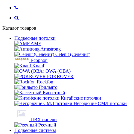
Каталог товаров
Подвесные потолки
AMF
Armstrong
Celenit (Селенит)
Ecophon
Knauf
OWA (ОВА)
POKROVER
Rockfon
Грильято
Кассетный
Китайские потолки
Негорючие СМЛ потолки
ПВХ панели
Реечный
Подвесные системы