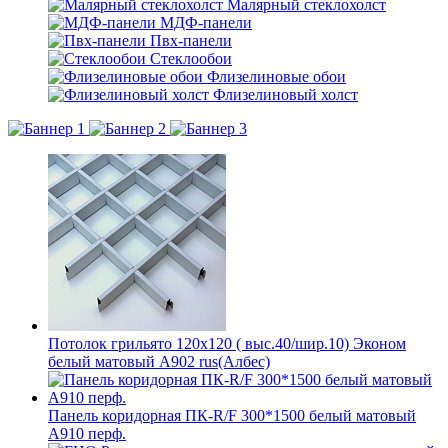
Малярный стеклохолст
МДФ-панели
Пвх-панели
Стеклообои
Флизелиновые обои
Флизелиновый холст
Потолок грильято 120х120 ( выс.40/шир.10) Эконом
белый матовый А902 rus(Албес)
Панель коридорная ПК-R/F 300*1500 белый матовый
А910 перф.