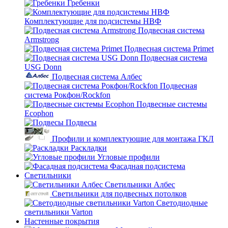
Гребенки
Комплектующие для подсистемы НВФ
Подвесная система
Armstrong
Подвесная система Primet
Подвесная система
USG Donn
Подвесная система Албес
Подвесная
система Рокфон/Rockfon
Подвесные системы
Ecophon
Подвесы
Профили и комплектующие для монтажа ГКЛ
Раскладки
Угловые профили
Фасадная подсистема
Светильники
Светильники Албес
Светильники для подвесных потолков
Светодиодные
светильники Varton
Настенные покрытия