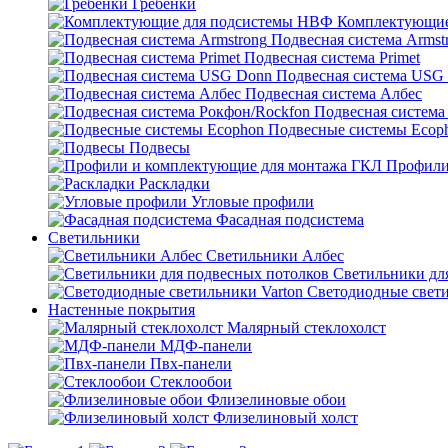
Гребенки
Комплектующие
Подвесная система Armst
Подвесная система Primet
Подвесная система USG
Подвесная система Албес
Подвесная система
Подвесные системы Ecop
Подвесы
Профили
Раскладки
Угловые профили
Фасадная подсистема
Светильники
Светильники Албес
Светильники дл
Светодиодные свети
Настенные покрытия
Малярный стеклохолст
МДФ-панели
Пвх-панели
Стеклообои
Флизелиновые обои
Флизелиновый холст