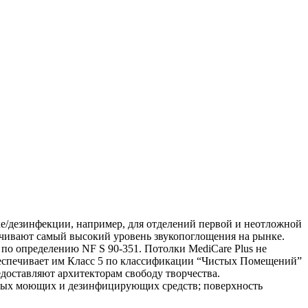
е/дезинфекции, например, для отделений первой и неотложной
ечивают самый высокий уровень звукопоглощения на рынке.
 по определению NF S 90-351. Потолки MediCare Plus не
беспечивает им Класс 5 по классификации “Чистых Помещений”
доставляют архитекторам свободу творчества.
ных моющих и дезинфицирующих средств; поверхность