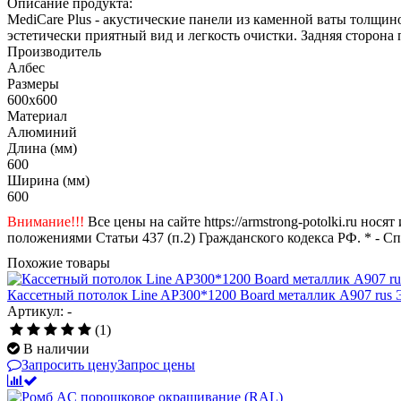
Описание продукта:
MediCare Plus - акустические панели из каменной ваты толщи
эстетически приятный вид и легкость очистки. Задняя сторона
Производитель
Албес
Размеры
600x600
Материал
Алюминий
Длина (мм)
600
Ширина (мм)
600
Внимание!!!
Все цены на сайте https://armstrong-potolki.ru н
положениями Статьи 437 (п.2) Гражданского кодекса РФ. * - С
Похожие товары
Кассетный потолок Line AP300*1200 Board металлик А907 rus 
Артикул: -
(1)
В наличии
Запросить цену
Запрос цены