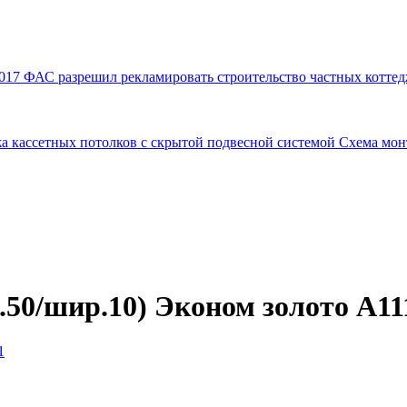
017
ФАС разрешил рекламировать строительство частных коттед
а кассетных потолков с скрытой подвесной системой
Схема мон
.50/шир.10) Эконом золото А11