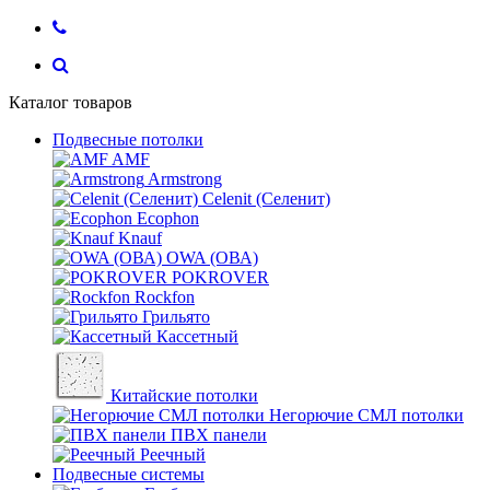
Каталог товаров
Подвесные потолки
AMF
Armstrong
Celenit (Селенит)
Ecophon
Knauf
OWA (ОВА)
POKROVER
Rockfon
Грильято
Кассетный
Китайские потолки
Негорючие СМЛ потолки
ПВХ панели
Реечный
Подвесные системы