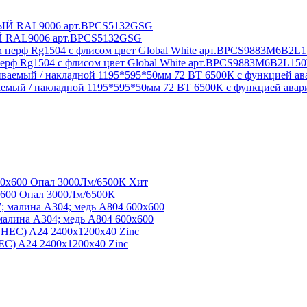
ЫЙ RAL9006 арт.BPCS5132GSG
 перф Rg1504 с флисом цвет Global White арт.BPCS9883M6B2L1
мый / накладной 1195*595*50мм 72 ВТ 6500К с функцией авар
Хит
600 Опал 3000Лм/6500К
малина А304; медь А804 600x600
С) A24 2400x1200x40 Zinc