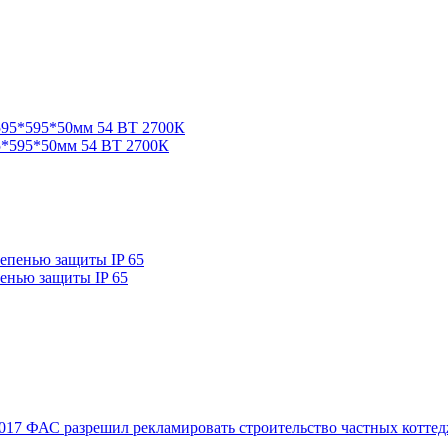
*595*50мм 54 ВТ 2700К
енью защиты IP 65
017
ФАС разрешил рекламировать строительство частных коттед