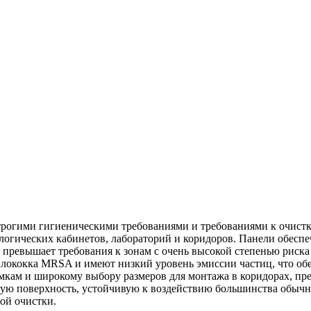
трогими гигиеническими требованиями и требованиями к очистк
логических кабинетов, лабораторий и коридоров. Панели обесп
 превышает требования к зонам с очень высокой степенью риска
илококка MRSA и имеют низкий уровень эмиссии частиц, что о
мкам и широкому выбору размеров для монтажа в коридорах, пре
ую поверхность, устойчивую к воздействию большинства обыч
ой очистки.