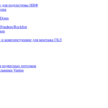
 для подсистемы НВФ
rong
 Donn
 Рокфон/Rockfon
hon
 и комплектующие для монтажа ГКЛ
я подвесных потолков
льники Varton