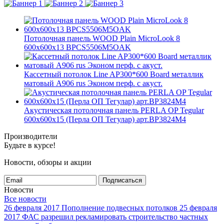
Потолочная панель WOOD Plain MicroLook 8
600x600x13 BPCS5506M5OAK
Кассетный потолок Line AP300*600 Board металлик
матовый А906 rus Эконом перф. с акуст.
Акустическая потолочная панель PERLA OP Tegular
600x600x15 (Перла ОП Тегулар) арт.BP3824M4
Производители
Будьте в курсе!
Новости, обзоры и акции
Подписаться
Новости
Все новости
26 февраля 2017
Пополнение подвесных потолков
25 февраля
2017
ФАС разрешил рекламировать строительство частных