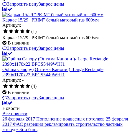
Запросить цену
Запрос цены
Каркас 15/29 "PRIM" белый матовый rus 600мм
Артикул: -
(1)
Каркас 15/29 "PRIM" белый матовый rus 600мм
В наличии
Запросить цену
Запрос цены
Optima Canopy (Оптима Канопи )- Large Rectangle
2390x1170x22 BPCS5449WHJ1
Артикул: -
(4)
В наличии
Запросить цену
Запрос цены
Новости
Все новости
26 февраля 2017
Пополнение подвесных потолков
25 февраля
2017
ФАС разрешил рекламировать строительство частных
коттеджей и бань