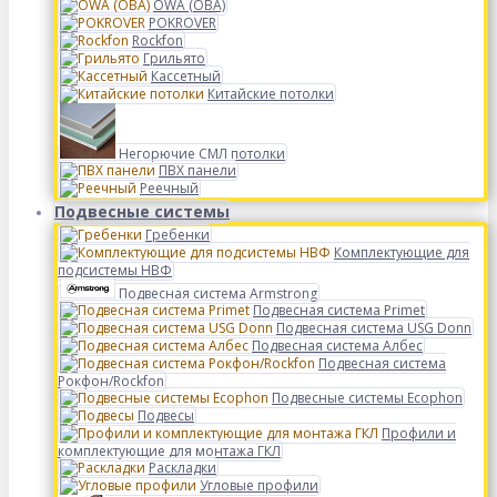
OWA (ОВА)
POKROVER
Rockfon
Грильято
Кассетный
Китайские потолки
Негорючие СМЛ потолки
ПВХ панели
Реечный
Подвесные системы
Гребенки
Комплектующие для
подсистемы НВФ
Подвесная система Armstrong
Подвесная система Primet
Подвесная система USG Donn
Подвесная система Албес
Подвесная система
Рокфон/Rockfon
Подвесные системы Ecophon
Подвесы
Профили и
комплектующие для монтажа ГКЛ
Раскладки
Угловые профили