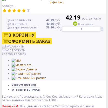
Артикул: -
(1)
42.19
руб. за пог. м
Цена розничная:
42.19
руб.
Цена оптовая:
40.36
руб.
В наличии
Цена крупнооптовая:
39.26
руб.
-
+
В КОРЗИНУ
ОФОРМИТЬ ЗАКАЗ
СРАВНИТЬ
ОТЛОЖИТЬ
Способы оплаты
ХАРАКТЕРИСТИКИ
ОТЗЫВЫ И ВОПРОСЫ
Ед. изм.
м.п.
Производитель
Албес
Состав
Алюминий
Категория
A
Цвет
Белый матовый
Влагостойкость
100%
Внимание!!!
Все цены на сайте https://armstrong-potolki.ru носят