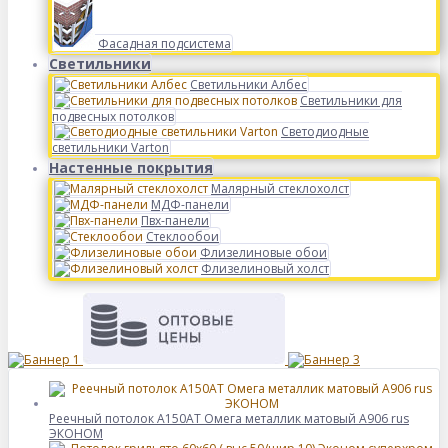
Фасадная подсистема
Светильники
Светильники Албес
Светильники для
подвесных потолков
Светодиодные
светильники Varton
Настенные покрытия
Малярный стеклохолст
МДФ-панели
Пвх-панели
Стеклообои
Флизелиновые обои
Флизелиновый холст
Реечный потолок A150AT Омега металлик матовый А906 rus
ЭКОНОМ