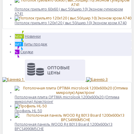
Потолок грильято 60х60 ( выс.50/шир.10) Эконом суперхром
А741
Потолок грильято 120х120 ( выс.50/шир.10) Эконом хром А740
Новинки
NEW
Хиты продаж
ХИТ
Скидки
%
Потолочная плита OPTIMA microlook 1200x600x20 (Оптима
микролук) Армстронг
Профиль HL-50
Потолочная панель WOOD Rg 8013 Board 1200x600x13
BPCS4990M5CHE