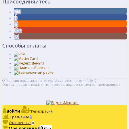
Присоединяйтесь
Способы оплаты
© Магазин подвесных потолков "Армстронг-потолки", 2017
Оптовая продажа подвесных потолков, подвесных систем, светильников.
Войти
Регистрация
Сравнение
0
Отложенные
0
0
Моя корзина
руб.
0