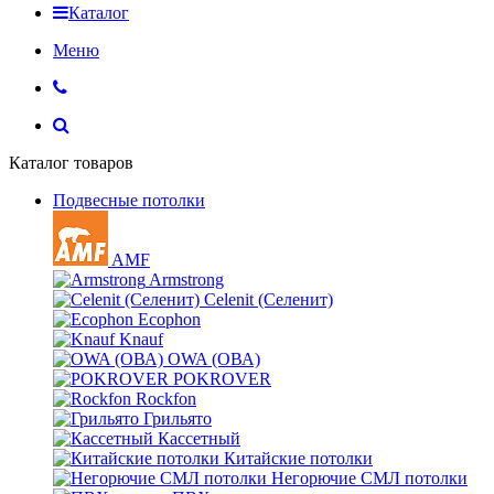
Каталог
Меню
Каталог товаров
Подвесные потолки
AMF
Armstrong
Celenit (Селенит)
Ecophon
Knauf
OWA (ОВА)
POKROVER
Rockfon
Грильято
Кассетный
Китайские потолки
Негорючие СМЛ потолки