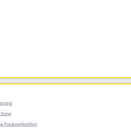
strong
 Donn
ма Рокфон/Rockfon