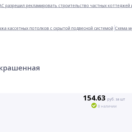
АС разрешил рекламировать строительство частных коттеджей 
жа кассетных потолков с скрытой подвесной системой
Схема м
еокрашенная
154.63
руб. за шт
В наличии