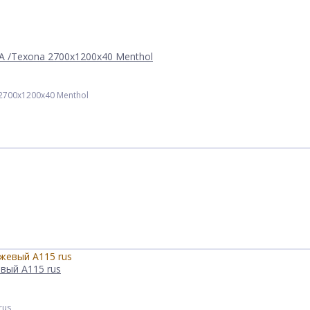
A /Texona 2700x1200x40 Menthol
 2700x1200x40 Menthol
вый А115 rus
rus