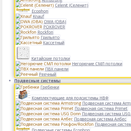
Celenit (Селенит)
Ecophon
Knauf
OWA (ОВА)
POKROVER
Rockfon
Грильято
Кассетный
Китайские потолки
Негорючие СМЛ потолки
ПВХ панели
Реечный
Подвесные системы
Гребенки
Комплектующие для подсистемы НВФ
Подвесная система Arm
Подвесная система Primet
Подвесная система USG
Подвесная система Албес
Подвесная систе
Подвесные системы Ecophon