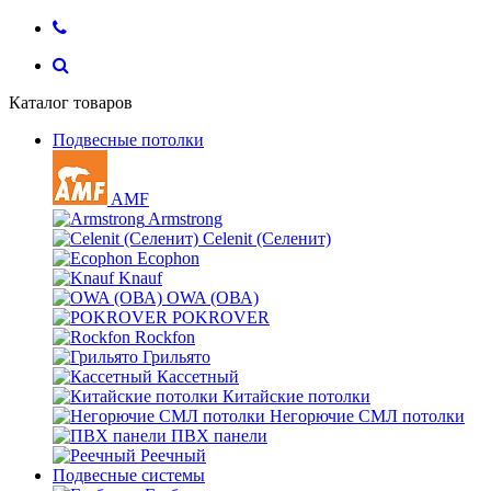
Каталог товаров
Подвесные потолки
AMF
Armstrong
Celenit (Селенит)
Ecophon
Knauf
OWA (ОВА)
POKROVER
Rockfon
Грильято
Кассетный
Китайские потолки
Негорючие СМЛ потолки
ПВХ панели
Реечный
Подвесные системы