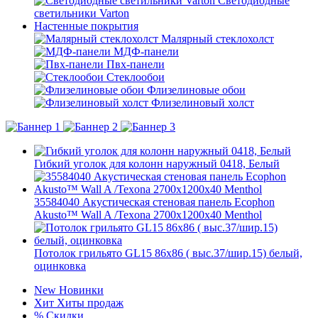
Светодиодные
светильники Varton
Настенные покрытия
Малярный стеклохолст
МДФ-панели
Пвх-панели
Стеклообои
Флизелиновые обои
Флизелиновый холст
Гибкий уголок для колонн наружный 0418, Белый
35584040 Акустическая стеновая панель Ecophon
Akusto™ Wall A /Texona 2700x1200x40 Menthol
Потолок грильято GL15 86х86 ( выс.37/шир.15) белый,
оцинковка
New
Новинки
Хит
Хиты продаж
%
Скидки