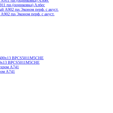
911 rus (оцинковка) Албес
902 rus Эконом перф. с акуст.
600x13 BPCS5011M5CHE
ром А741