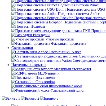
Подвесная система Armst
Подвесная система Primet
Подвесная система USG
Подвесная система Албес
Подвесная система
Подвесные системы Ecop
Подвесы
Профили
Раскладки
Угловые профили
Фасадная подсистема
Светильники
Светильники Албес
Светильники дл
Светодиодные свети
Настенные покрытия
Малярный стеклохолст
МДФ-панели
Пвх-панели
Стеклообои
Флизелиновые обои
Флизелиновый холст