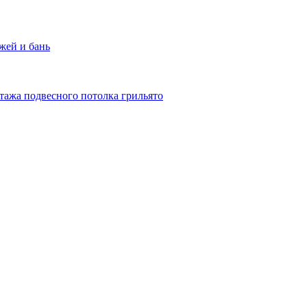
жей и бань
тажа подвесного потолка грильято