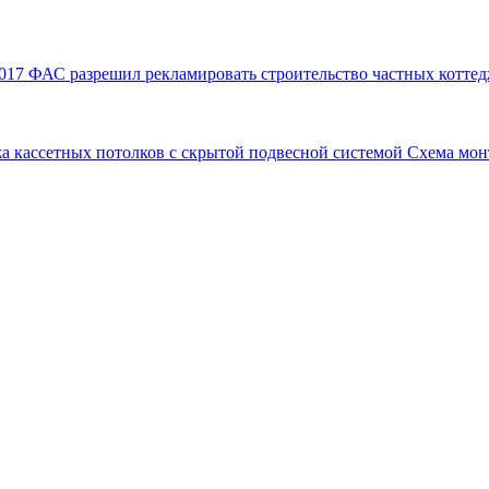
017
ФАС разрешил рекламировать строительство частных коттед
а кассетных потолков с скрытой подвесной системой
Схема мон