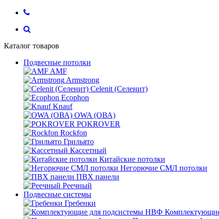
Каталог товаров
Подвесные потолки
AMF
Armstrong
Celenit (Селенит)
Ecophon
Knauf
OWA (ОВА)
POKROVER
Rockfon
Грильято
Кассетный
Китайские потолки
Негорючие СМЛ потолки
ПВХ панели
Реечный
Подвесные системы
Гребенки
Комплектующие