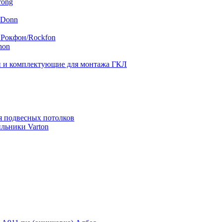
rong
 Donn
 Рокфон/Rockfon
hon
 и комплектующие для монтажа ГКЛ
я подвесных потолков
льники Varton