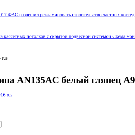
017
ФАС разрешил рекламировать строительство частных коттед
а кассетных потолков с скрытой подвесной системой
Схема мон
 rus
ипа AN135AС белый глянец А9
+