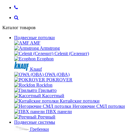
Каталог товаров
Подвесные потолки
AMF
Armstrong
Celenit (Селенит)
Ecophon
Knauf
OWA (ОВА)
POKROVER
Rockfon
Грильято
Кассетный
Китайские потолки
Негорючие СМЛ потолки
ПВХ панели
Реечный
Подвесные системы
Гребенки