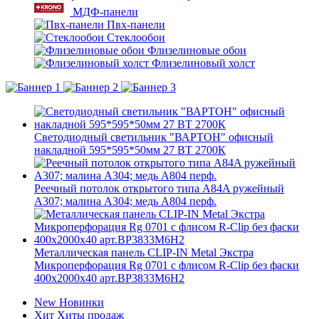
МДФ-панели
Пвх-панели
Стеклообои
Флизелиновые обои
Флизелиновый холст
Светодиодный светильник "ВАРТОН" офисный
накладной 595*595*50мм 27 ВТ 2700К
Реечный потолок открытого типа A84A ружейный
А307; малина А304; медь А804 перф.
Металлическая панель CLIP-IN Metal Экстра
Микроперфорация Rg 0701 с флисом R-Clip без фаски
400x2000x40 арт.BP3833M6H2
New
Новинки
Хит
Хиты продаж