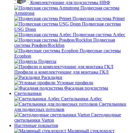
Комплектующие для подсистемы НВФ
Подвесная система
Armstrong
Подвесная система Primet
Подвесная система
USG Donn
Подвесная система Албес
Подвесная
система Рокфон/Rockfon
Подвесные системы
Ecophon
Подвесы
Профили и комплектующие для монтажа ГКЛ
Раскладки
Угловые профили
Фасадная подсистема
Светильники
Светильники Албес
Светильники
для подвесных потолков
Светодиодные
светильники Varton
Настенные покрытия
Малярный стеклохолст