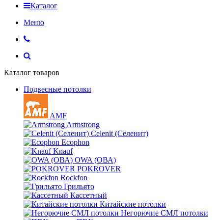
Каталог
Меню
Каталог товаров
Подвесные потолки
AMF
Armstrong
Celenit (Селенит)
Ecophon
Knauf
OWA (ОВА)
POKROVER
Rockfon
Грильято
Кассетный
Китайские потолки
Негорючие СМЛ потолки