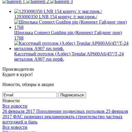
1293000350 LNB 154 корпус /с маг.пров./
Шпилька Connect Guiding pin (Коннект Гайдинг пин)
1768
Кассетный потолок (Албес) Tegular AP600A6/45°/Т-24
металлик А907 rus перф.
Производители
Будьте в курсе!
Новости, обзоры и акции
Подписаться
Новости
Все новости
26 февраля 2017
Пополнение подвесных потолков
25 февраля
2017
ФАС разрешил рекламировать строительство частных
коттеджей и бань
Все новости