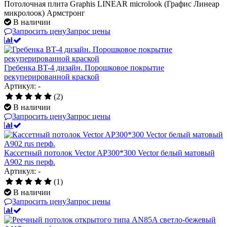
Потолочная плита Graphis LINEAR microlook (Графис Линеар
микролоок) Армстронг
В наличии
Запросить цену
Запрос цены
Гребенка BT-4 дизайн. Порошковое покрытие
рекуперированной краской
Артикул: -
(2)
В наличии
Запросить цену
Запрос цены
Кассетный потолок Vector AP300*300 Vector белый матовый
А902 rus перф.
Артикул: -
(1)
В наличии
Запросить цену
Запрос цены