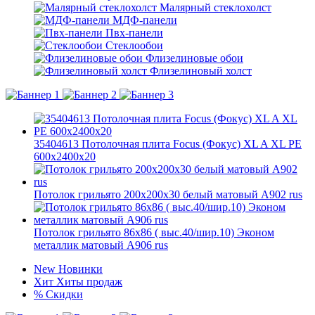
Малярный стеклохолст
МДФ-панели
Пвх-панели
Стеклообои
Флизелиновые обои
Флизелиновый холст
35404613 Потолочная плита Focus (Фокус) XL A XL PE
600x2400x20
Потолок грильято 200х200х30 белый матовый А902 rus
Потолок грильято 86х86 ( выс.40/шир.10) Эконом
металлик матовый А906 rus
New
Новинки
Хит
Хиты продаж
%
Скидки