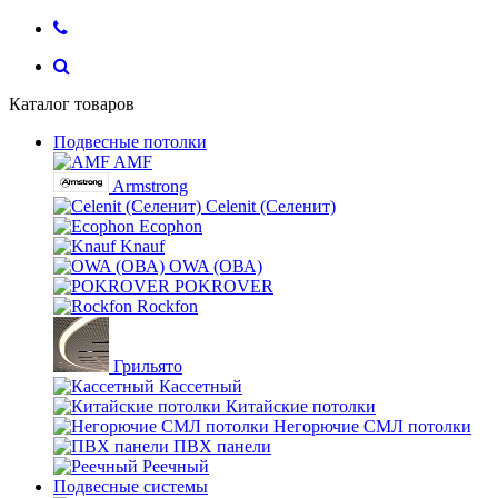
Каталог товаров
Подвесные потолки
AMF
Armstrong
Celenit (Селенит)
Ecophon
Knauf
OWA (ОВА)
POKROVER
Rockfon
Грильято
Кассетный
Китайские потолки
Негорючие СМЛ потолки
ПВХ панели
Реечный
Подвесные системы