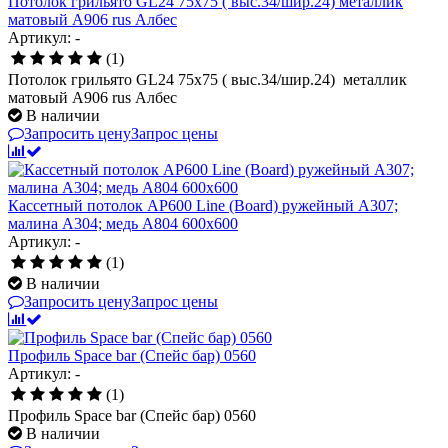
Потолок грильято GL24 75х75 ( выс.34/шир.24) металлик
матовый А906 rus Албес
Артикул: -
(1)
Потолок грильято GL24 75х75 ( выс.34/шир.24) металлик
матовый А906 rus Албес
В наличии
Запросить цену
Запрос цены
Кассетный потолок AP600 Line (Board) ружейный А307;
малина А304; медь А804 600x600
Артикул: -
(1)
В наличии
Запросить цену
Запрос цены
Профиль Space bar (Спейс бар) 0560
Артикул: -
(1)
Профиль Space bar (Спейс бар) 0560
В наличии