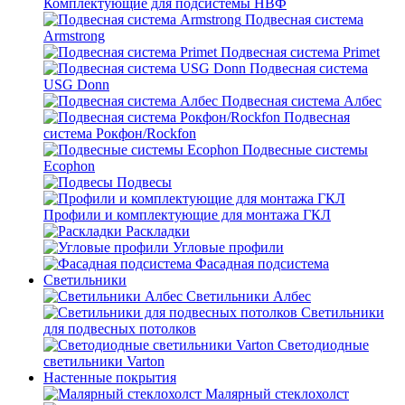
Комплектующие для подсистемы НВФ
Подвесная система
Armstrong
Подвесная система Primet
Подвесная система
USG Donn
Подвесная система Албес
Подвесная
система Рокфон/Rockfon
Подвесные системы
Ecophon
Подвесы
Профили и комплектующие для монтажа ГКЛ
Раскладки
Угловые профили
Фасадная подсистема
Светильники
Светильники Албес
Светильники
для подвесных потолков
Светодиодные
светильники Varton
Настенные покрытия
Малярный стеклохолст