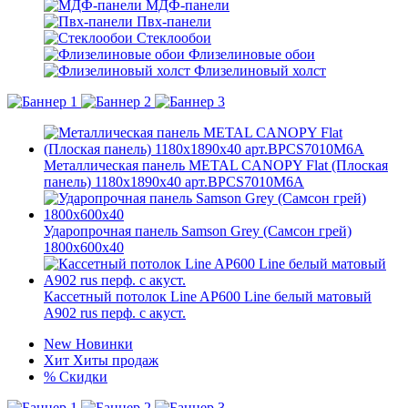
МДФ-панели
Пвх-панели
Стеклообои
Флизелиновые обои
Флизелиновый холст
Металлическая панель METAL CANOPY Flat (Плоская
панель) 1180x1890x40 арт.BPCS7010M6A
Ударопрочная панель Samson Grey (Самсон грей)
1800x600x40
Кассетный потолок Line AP600 Line белый матовый
А902 rus перф. с акуст.
New
Новинки
Хит
Хиты продаж
%
Скидки