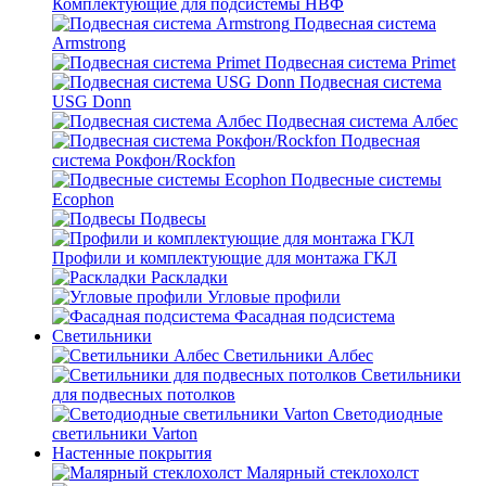
Комплектующие для подсистемы НВФ
Подвесная система
Armstrong
Подвесная система Primet
Подвесная система
USG Donn
Подвесная система Албес
Подвесная
система Рокфон/Rockfon
Подвесные системы
Ecophon
Подвесы
Профили и комплектующие для монтажа ГКЛ
Раскладки
Угловые профили
Фасадная подсистема
Светильники
Светильники Албес
Светильники
для подвесных потолков
Светодиодные
светильники Varton
Настенные покрытия
Малярный стеклохолст