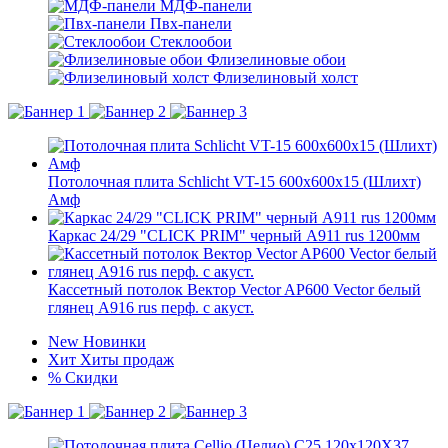
МДФ-панели
Пвх-панели
Стеклообои
Флизелиновые обои
Флизелиновый холст
Потолочная плита Schlicht VT-15 600x600x15 (Шлихт)
Амф
Каркас 24/29 "CLICK PRIM" черный А911 rus 1200мм
Кассетный потолок Вектор Veсtor AP600 Vector белый
глянец А916 rus перф. с акуст.
New
Новинки
Хит
Хиты продаж
%
Скидки