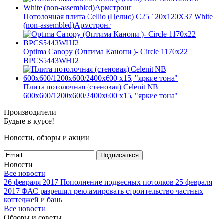
Потолочная плита Cellio (Целио) C25 120x120X37 White
(non-assembled)Армстронг
Optima Canopy (Оптима Канопи )- Circle 1170x22
BPCS5443WHJ2
Плита потолочная (стеновая) Celenit NB
600x600/1200x600/2400x600 x15, "яркие тона"
Производители
Будьте в курсе!
Новости, обзоры и акции
Подписаться
Новости
Все новости
26 февраля 2017
Пополнение подвесных потолков
25 февраля
2017
ФАС разрешил рекламировать строительство частных
коттеджей и бань
Все новости
Обзоры и советы