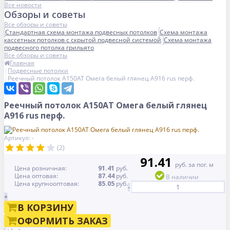
Все новости
Обзоры и советы
Все обзоры и советы
Стандартная схема монтажа подвесных потолков
Схема монтажа
кассетных потолков с скрытой подвесной системой
Схема монтажа
подвесного потолка грильято
Все обзоры и советы
Главная
Подвесные потолки
Реечный потолок A150AT Омега белый глянец А916 rus перф.
Реечный потолок A150AT Омега белый глянец
А916 rus перф.
Артикул: -
(2)
91.41
руб. за пог. м
Цена розничная:
91.41
руб.
Цена оптовая:
87.44
руб.
В наличии
Цена крупнооптовая:
85.05
руб.
-
+
В КОРЗИНУ
ОФОРМИТЬ ЗАКАЗ