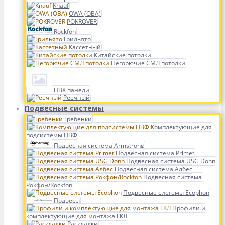
Knauf
OWA (ОВА)
POKROVER
Rockfon
Грильято
Кассетный
Китайские потолки
Негорючие СМЛ потолки
ПВХ панели
Реечный
Подвесные системы
Гребенки
Комплектующие для
подсистемы НВФ
Подвесная система Armstrong
Подвесная система Primet
Подвесная система USG Donn
Подвесная система Албес
Подвесная система
Рокфон/Rockfon
Подвесные системы Ecophon
Подвесы
Профили и
комплектующие для монтажа ГКЛ
Раскладки