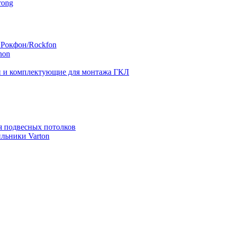
rong
 Рокфон/Rockfon
hon
 и комплектующие для монтажа ГКЛ
я подвесных потолков
льники Varton