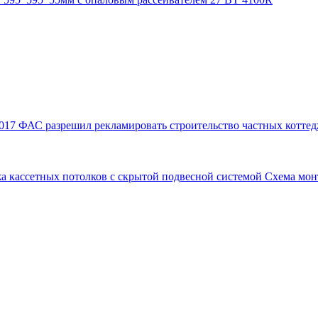
017
ФАС разрешил рекламировать строительство частных коттед
а кассетных потолков с скрытой подвесной системой
Схема мон