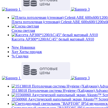
Плита потолочная (стеновая) Celenit ABE 600x600/1200x
Сосна светлая
Кассета AP300*1200AC/45° белый матовый А910
New
Новинки
Хит
Хиты продаж
%
Скидки
35138018 Потолочная система Hygiene (Хайджин) Advance
35560060 Акустический напольный экран Akusto™ Screen 
Светодиодный светильник "ВАРТОН" IP54 медицинский 