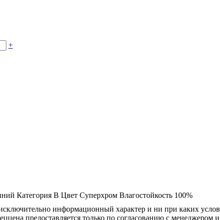
+
иний
Категория
B
Цвет
Суперхром
Влагостойкость
100%
осят исключительно информационный характер и ни при каких усл
пеццена предоставляется только по согласованию с менеджером и