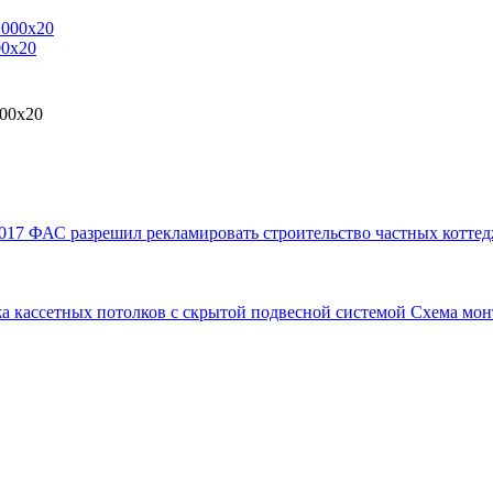
00x20
000x20
017
ФАС разрешил рекламировать строительство частных коттед
а кассетных потолков с скрытой подвесной системой
Схема мон