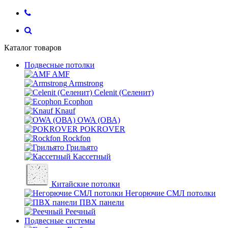
Каталог товаров
Подвесные потолки
AMF
Armstrong
Celenit (Селенит)
Ecophon
Knauf
OWA (ОВА)
POKROVER
Rockfon
Грильято
Кассетный
Китайские потолки
Негорючие СМЛ потолки
ПВХ панели
Реечный
Подвесные системы