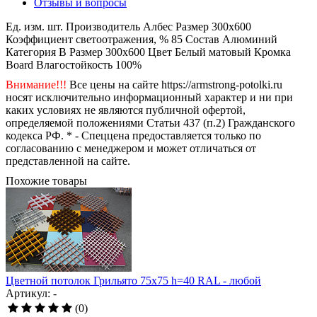
Отзывы и вопросы
Ед. изм.
шт.
Производитель
Албес
Размер
300x600
Коэффициент светоотражения, %
85
Состав
Алюминий
Категория
B
Размер
300x600
Цвет
Белый матовый
Кромка
Board
Влагостойкость
100%
Внимание!!!
Все цены на сайте https://armstrong-potolki.ru
носят исключительно информационный характер и ни при
каких условиях не являются публичной офертой,
определяемой положениями Статьи 437 (п.2) Гражданского
кодекса РФ. * - Спеццена предоставляется только по
согласованию с менеджером и может отличаться от
представленной на сайте.
Похожие товары
Цветной потолок Грильято 75x75 h=40 RAL - любой
Артикул: -
(0)