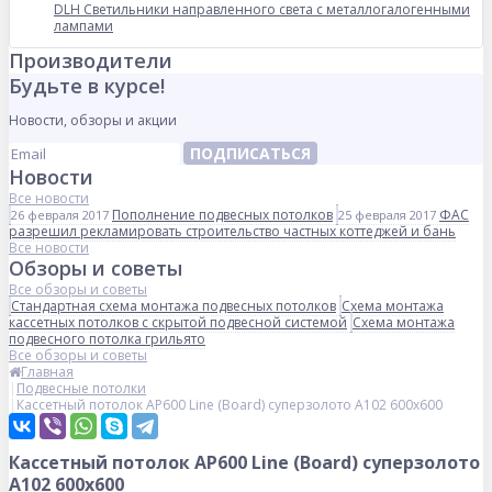
DLH Светильники направленного света с металлогалогенными
лампами
Производители
Будьте в курсе!
Новости, обзоры и акции
ПОДПИСАТЬСЯ
Новости
Все новости
Пополнение подвесных потолков
ФАС
26 февраля 2017
25 февраля 2017
разрешил рекламировать строительство частных коттеджей и бань
Все новости
Обзоры и советы
Все обзоры и советы
Стандартная схема монтажа подвесных потолков
Схема монтажа
кассетных потолков с скрытой подвесной системой
Схема монтажа
подвесного потолка грильято
Все обзоры и советы
Главная
Подвесные потолки
Кассетный потолок AP600 Line (Board) суперзолото А102 600x600
Кассетный потолок AP600 Line (Board) суперзолото
А102 600x600