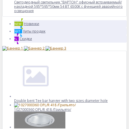
Светодиодный светильник "ВАРТОН" офисный встраиваемый/
накладной 595*595*50мм 54 ВТ 6500К с функцией аварийного
освещения
Новинки
NEW
Хиты продаж
ХИТ
Скидки
%
Double bent Tee bar hanger with two sizes diameter hole
1027000360 OPL/R 418 /Грильято/