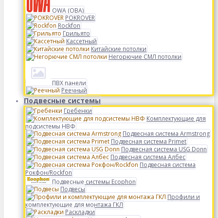
OWA (ОВА)
POKROVER
Rockfon
Грильято
Кассетный
Китайские потолки
Негорючие СМЛ потолки
ПВХ панели
Реечный
Подвесные системы
Гребенки
Комплектующие для
подсистемы НВФ
Подвесная система Armstrong
Подвесная система Primet
Подвесная система USG Donn
Подвесная система Албес
Подвесная система
Рокфон/Rockfon
Подвесные системы Ecophon
Подвесы
Профили и
комплектующие для монтажа ГКЛ
Раскладки