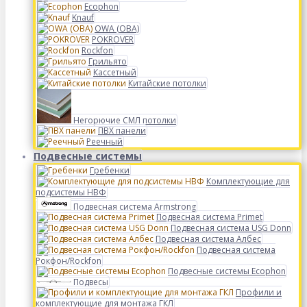
Ecophon
Knauf
OWA (ОВА)
POKROVER
Rockfon
Грильято
Кассетный
Китайские потолки
Негорючие СМЛ потолки
ПВХ панели
Реечный
Подвесные системы
Гребенки
Комплектующие для
подсистемы НВФ
Подвесная система Armstrong
Подвесная система Primet
Подвесная система USG Donn
Подвесная система Албес
Подвесная система
Рокфон/Rockfon
Подвесные системы Ecophon
Подвесы
Профили и
комплектующие для монтажа ГКЛ