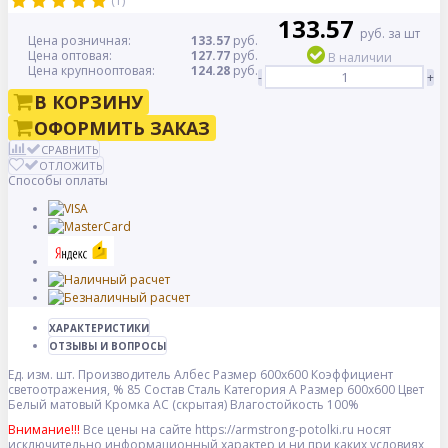
(1)
133.57
руб. за шт
Цена розничная:
133.57
руб.
Цена оптовая:
127.77
руб.
В наличии
Цена крупнооптовая:
124.28
руб.
-
+
В КОРЗИНУ
ОФОРМИТЬ ЗАКАЗ
СРАВНИТЬ
ОТЛОЖИТЬ
Способы оплаты
ХАРАКТЕРИСТИКИ
ОТЗЫВЫ И ВОПРОСЫ
Ед. изм.
шт.
Производитель
Албес
Размер
600x600
Коэффициент
светоотражения, %
85
Состав
Сталь
Категория
A
Размер
600x600
Цвет
Белый матовый
Кромка
AC (скрытая)
Влагостойкость
100%
Внимание!!!
Все цены на сайте https://armstrong-potolki.ru носят
исключительно информационный характер и ни при каких условиях