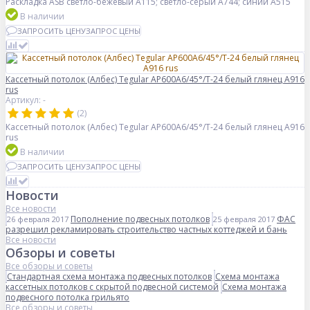
Раскладка ASB светло-бежевый А115; светло-серый А744; синий А515
В наличии
ЗАПРОСИТЬ ЦЕНУ
ЗАПРОС ЦЕНЫ
Кассетный потолок (Албес) Tegular AP600A6/45°/Т-24 белый глянец A916
rus
Артикул: -
(2)
Кассетный потолок (Албес) Tegular AP600A6/45°/Т-24 белый глянец A916
rus
В наличии
ЗАПРОСИТЬ ЦЕНУ
ЗАПРОС ЦЕНЫ
Новости
Все новости
Пополнение подвесных потолков
ФАС
26 февраля 2017
25 февраля 2017
разрешил рекламировать строительство частных коттеджей и бань
Все новости
Обзоры и советы
Все обзоры и советы
Стандартная схема монтажа подвесных потолков
Схема монтажа
кассетных потолков с скрытой подвесной системой
Схема монтажа
подвесного потолка грильято
Все обзоры и советы