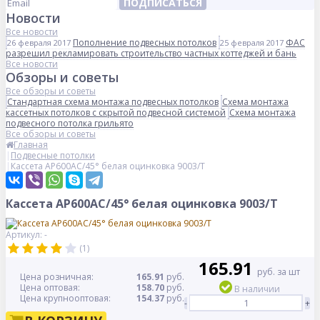
ПОДПИСАТЬСЯ
Новости
Все новости
Пополнение подвесных потолков
ФАС
26 февраля 2017
25 февраля 2017
разрешил рекламировать строительство частных коттеджей и бань
Все новости
Обзоры и советы
Все обзоры и советы
Стандартная схема монтажа подвесных потолков
Схема монтажа
кассетных потолков с скрытой подвесной системой
Схема монтажа
подвесного потолка грильято
Все обзоры и советы
Главная
Подвесные потолки
Кассета AP600AC/45° белая оцинковка 9003/Т
Кассета AP600AC/45° белая оцинковка 9003/Т
Артикул: -
(1)
165.91
руб. за шт
Цена розничная:
165.91
руб.
Цена оптовая:
158.70
руб.
В наличии
Цена крупнооптовая:
154.37
руб.
-
+