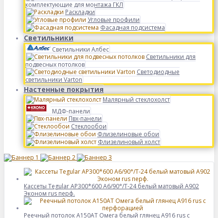
комплектующие для монтажа ГКЛ
Раскладки
Угловые профили
Фасадная подсистема
Светильники
Светильники Албес
Светильники для
подвесных потолков
Светодиодные
светильники Varton
Настенные покрытия
Малярный стеклохолст
МДФ-панели
Пвх-панели
Стеклообои
Флизелиновые обои
Флизелиновый холст
Кассеты Tegular AP300*600 A6/90°/Т-24 белый матовый А902
Эконом rus перф.
Реечный потолок A150AT Омега белый глянец А916 rus с