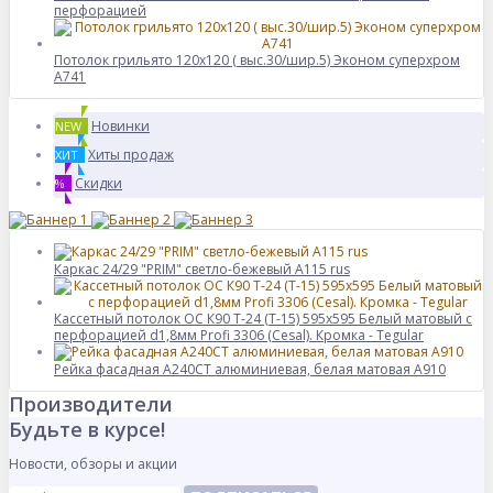
перфорацией
Потолок грильято 120х120 ( выс.30/шир.5) Эконом суперхром
А741
Новинки
NEW
Хиты продаж
ХИТ
Скидки
%
Каркас 24/29 "PRIM" светло-бежевый А115 rus
Кассетный потолок ОС К90 Т-24 (Т-15) 595х595 Белый матовый с
перфорацией d1,8мм Profi 3306 (Cesal). Кромка - Tegular
Рейка фасадная А240СТ алюминиевая, белая матовая A910
Производители
Будьте в курсе!
Новости, обзоры и акции