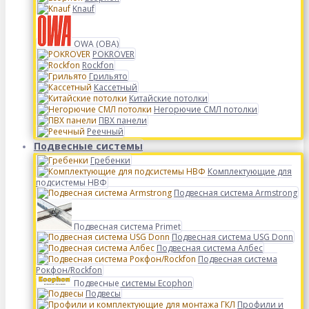
Knauf
OWA (ОВА)
POKROVER
Rockfon
Грильято
Кассетный
Китайские потолки
Негорючие СМЛ потолки
ПВХ панели
Реечный
Подвесные системы
Гребенки
Комплектующие для
подсистемы НВФ
Подвесная система Armstrong
Подвесная система Primet
Подвесная система USG Donn
Подвесная система Албес
Подвесная система
Рокфон/Rockfon
Подвесные системы Ecophon
Подвесы
Профили и