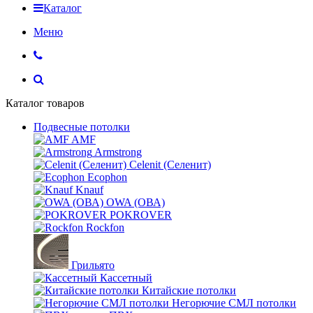
Каталог
Меню
Каталог товаров
Подвесные потолки
AMF
Armstrong
Celenit (Селенит)
Ecophon
Knauf
OWA (ОВА)
POKROVER
Rockfon
Грильято
Кассетный
Китайские потолки
Негорючие СМЛ потолки