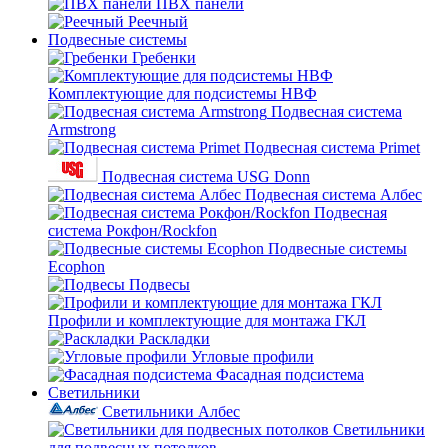
ПВХ панели
Реечный
Подвесные системы
Гребенки
Комплектующие для подсистемы НВФ
Подвесная система
Armstrong
Подвесная система Primet
Подвесная система USG Donn
Подвесная система Албес
Подвесная
система Рокфон/Rockfon
Подвесные системы
Ecophon
Подвесы
Профили и комплектующие для монтажа ГКЛ
Раскладки
Угловые профили
Фасадная подсистема
Светильники
Светильники Албес
Светильники
для подвесных потолков