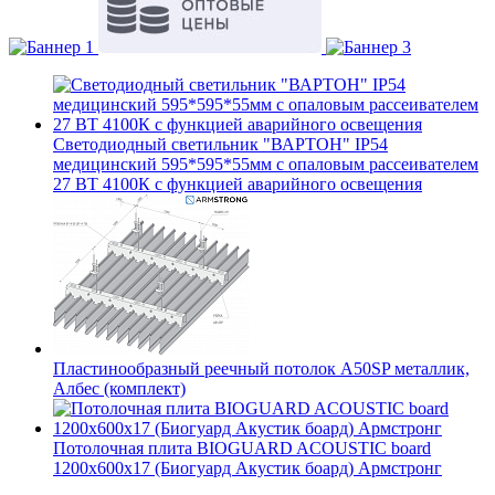
Светодиодный светильник "ВАРТОН" IP54
медицинский 595*595*55мм с опаловым рассеивателем
27 ВТ 4100К с функцией аварийного освещения
Пластинообразный реечный потолок A50SP металлик,
Албес (комплект)
Потолочная плита BIOGUARD ACOUSTIC board
1200x600x17 (Биогуард Акустик боард) Армстронг