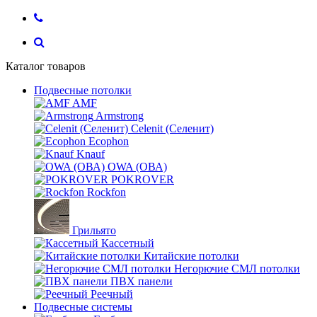
Каталог товаров
Подвесные потолки
AMF
Armstrong
Celenit (Селенит)
Ecophon
Knauf
OWA (ОВА)
POKROVER
Rockfon
Грильято
Кассетный
Китайские потолки
Негорючие СМЛ потолки
ПВХ панели
Реечный
Подвесные системы