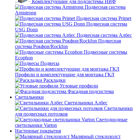
Комплектующие для подсистемы НВФ
Подвесная система
Armstrong
Подвесная система Primet
Подвесная система
USG Donn
Подвесная система Албес
Подвесная
система Рокфон/Rockfon
Подвесные системы
Ecophon
Подвесы
Профили и комплектующие для монтажа ГКЛ
Раскладки
Угловые профили
Фасадная подсистема
Светильники
Светильники Албес
Светильники
для подвесных потолков
Светодиодные
светильники Varton
Настенные покрытия
Малярный стеклохолст