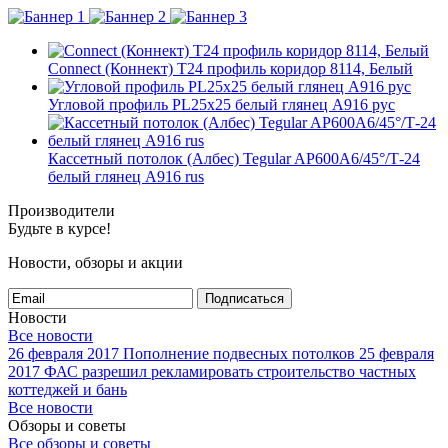
Connect (Коннект) T24 профиль коридор 8114, Белый
Угловой профиль PL25х25 белый глянец А916 рус
Кассетный потолок (Албес) Tegular AP600A6/45°/Т-24
белый глянец A916 rus
Производители
Будьте в курсе!
Новости, обзоры и акции
Подписаться
Новости
Все новости
26 февраля 2017
Пополнение подвесных потолков
25 февраля
2017
ФАС разрешил рекламировать строительство частных
коттеджей и бань
Все новости
Обзоры и советы
Все обзоры и советы