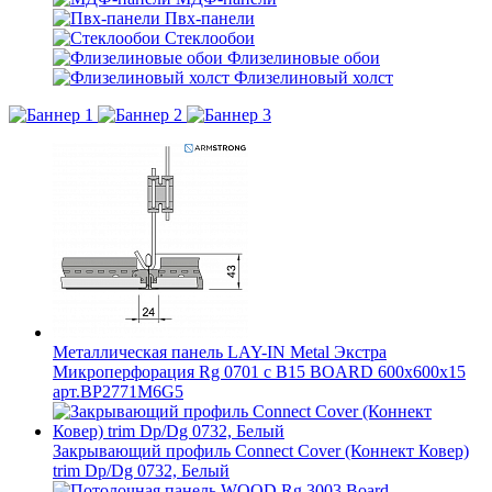
Пвх-панели
Стеклообои
Флизелиновые обои
Флизелиновый холст
Металлическая панель LAY-IN Metal Экстра
Микроперфорация Rg 0701 с B15 BOARD 600x600x15
арт.BP2771M6G5
Закрывающий профиль Connect Cover (Коннект Ковер)
trim Dp/Dg 0732, Белый