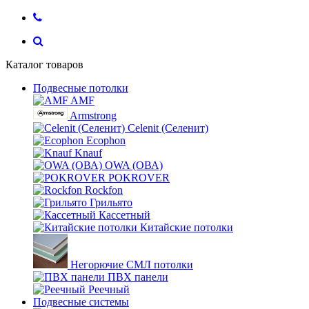
Каталог товаров
Подвесные потолки
AMF
Armstrong
Celenit (Селенит)
Ecophon
Knauf
OWA (ОВА)
POKROVER
Rockfon
Грильято
Кассетный
Китайские потолки
Негорючие СМЛ потолки
ПВХ панели
Реечный
Подвесные системы