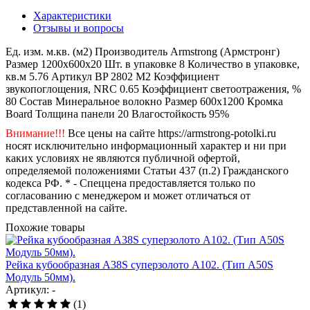
Характеристики
Отзывы и вопросы
Ед. изм.
м.кв. (м2)
Производитель
Armstrong (Армстронг)
Размер
1200x600x20
Шт. в упаковке
8
Количество в упаковке,
кв.м
5.76
Артикул
BP 2802 M2
Коэффициент
звукопоглощения, NRC
0.65
Коэффициент светоотражения, %
80
Состав
Минеральное волокно
Размер
600x1200
Кромка
Board
Толщина панели
20
Влагостойкость
95%
Внимание!!!
Все цены на сайте https://armstrong-potolki.ru
носят исключительно информационный характер и ни при
каких условиях не являются публичной офертой,
определяемой положениями Статьи 437 (п.2) Гражданского
кодекса РФ. * - Спеццена предоставляется только по
согласованию с менеджером и может отличаться от
представленной на сайте.
Похожие товары
Рейка кубообразная A38S суперзолото А102. (Тип A50S
Модуль 50мм).
Артикул: -
(1)