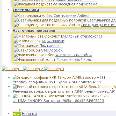
Фасадная подсистема
Светильники
Светильники Албес
Светильники дл
Светодиодные свет
Настенные покрытия
Малярный стеклохолст
МДФ-панели
Пвх-панели
Стеклообои
Флизелиновые обои
Флизелиновый холст
Угловой профиль RPP-18 хром А740; золото А111
Реечный потолок открытого типа A84A белый глянец A9
ULTIMA CANOPY Вогнутая 1905x1180x32 BP62592G
Новинки
NEW