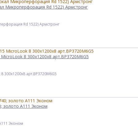
ркал Микроперфорация Rd 1522) Армстронг
оперфорация Rd 1522) Армстронг
5 MicroLook 8 300x1200x8 арт.BP3720M6G5
k 8 300x1200x8 арт.BP3720M6G5
0; золото А111 Эконом
 А111 Эконом