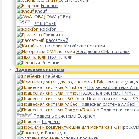
Ecophon
Knauf
OWA (ОВА)
POKROVER
Rockfon
Грильято
Кассетный
Китайские потолки
Негорючие СМЛ потолки
ПВХ панели
Реечный
Подвесные системы
Гребенки
Комплектующие
Подвесная система Arm
Подвесная система Primet
Подвесная система USG
Подвесная система Албес
Подвесная систе
Подвесные системы Ecophon
Подвесы
Профили
Раскладки
Угловые профили