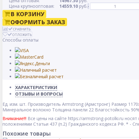
Цена оптовая:
14967.30
руб.
Цена крупнооптовая:
14559.10
руб.
-
В КОРЗИНУ
ОФОРМИТЬ ЗАКАЗ
СРАВНИТЬ
ОТЛОЖИТЬ
Способы оплаты
ХАРАКТЕРИСТИКИ
ОТЗЫВЫ И ВОПРОСЫ
Ед. изм.
шт.
Производитель
Armstrong (Армстронг)
Размер
1170
Минеральное волокно
Толщина панели
22
Влагостойкость
90
Внимание!!!
Все цены на сайте https://armstrong-potolki.ru но
положениями Статьи 437 (п.2) Гражданского кодекса РФ. * - 
Похожие товары