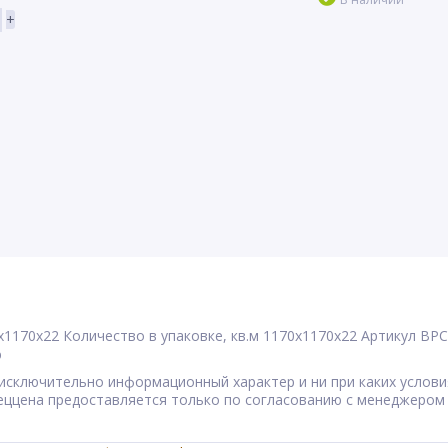
+
x1170x22
Количество в упаковке, кв.м
1170x1170x22
Артикул
BPC
%
сят исключительно информационный характер и ни при каких усл
Спеццена предоставляется только по согласованию с менеджером