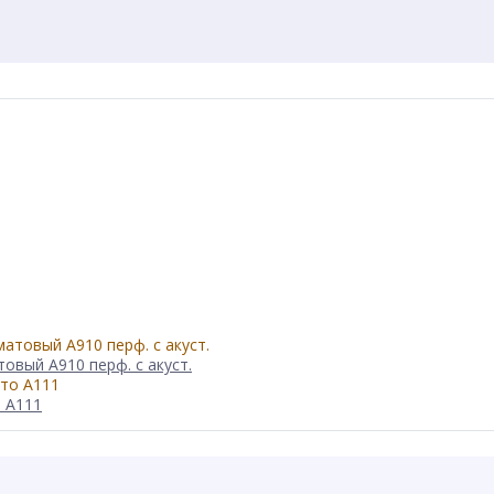
овый А910 перф. с акуст.
о А111