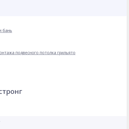
и бань
онтажа подвесного потолка грильято
стронг
т