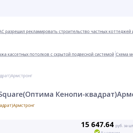
АС разрешил рекламировать строительство частных коттеджей 
жа кассетных потолков с скрытой подвесной системой
Схема м
адрат)Армстронг
 Square(Оптима Кенопи-квадрат)Арм
15 647.64
руб. за ш
В наличии