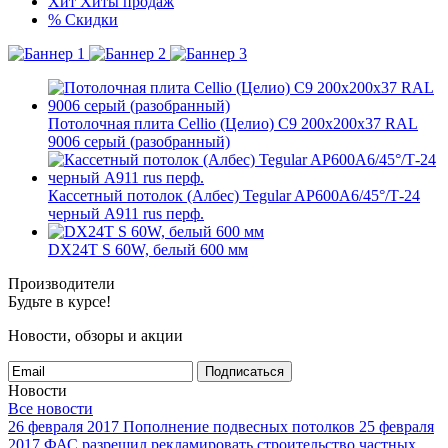
Хит
Хиты продаж
%
Скидки
Потолочная плита Cellio (Целио) C9 200x200x37 RAL
9006 серый (разобранный)
Кассетный потолок (Албес) Tegular AP600A6/45°/Т-24
черный А911 rus перф.
DX24T S 60W, белый 600 мм
Производители
Будьте в курсе!
Новости, обзоры и акции
Подписаться
Новости
Все новости
26 февраля 2017
Пополнение подвесных потолков
25 февраля
2017
ФАС разрешил рекламировать строительство частных