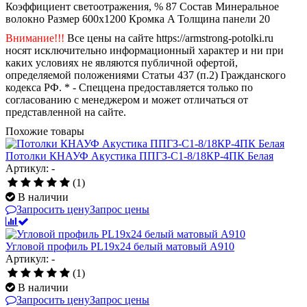
Коэффициент светоотражения, %
87
Состав
Минеральное
волокно
Размер
600x1200
Кромка
A
Толщина панели
20
Внимание!!!
Все цены на сайте https://armstrong-potolki.ru
носят исключительно информационный характер и ни при
каких условиях не являются публичной офертой,
определяемой положениями Статьи 437 (п.2) Гражданского
кодекса РФ. * - Спеццена предоставляется только по
согласованию с менеджером и может отличаться от
представленной на сайте.
Похожие товары
Потолки КНАУФ Акустика ППГЗ-С1-8/18КР-4ПК Белая
Артикул: -
(1)
В наличии
Запросить цену
Запрос цены
Угловой профиль PL19x24 белый матовый А910
Артикул: -
(1)
В наличии
Запросить цену
Запрос цены