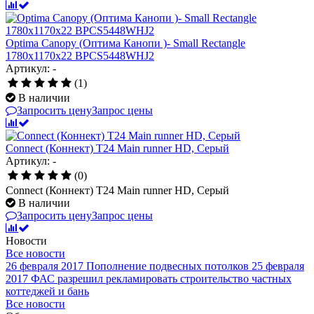
Optima Canopy (Оптима Канопи )- Small Rectangle
1780x1170x22 BPCS5448WHJ2
Артикул: -
(1)
В наличии
Запросить цену
Запрос цены
Connect (Коннект) T24 Main runner HD, Серый
Артикул: -
(0)
Connect (Коннект) T24 Main runner HD, Серый
В наличии
Запросить цену
Запрос цены
Новости
Все новости
26 февраля 2017
Пополнение подвесных потолков
25 февраля
2017
ФАС разрешил рекламировать строительство частных
коттеджей и бань
Все новости