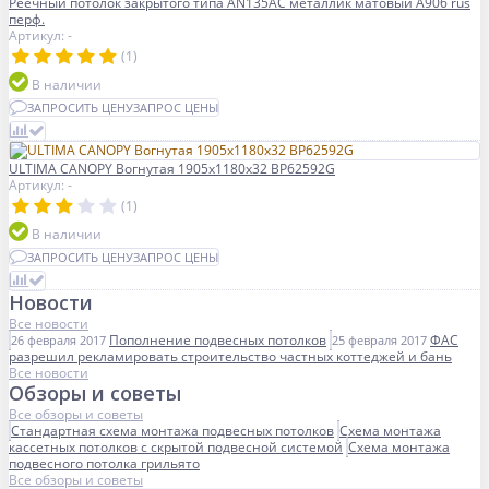
Реечный потолок закрытого типа AN135AС металлик матовый А906 rus
перф.
Артикул: -
(1)
В наличии
ЗАПРОСИТЬ ЦЕНУ
ЗАПРОС ЦЕНЫ
ULTIMA CANOPY Вогнутая 1905x1180x32 BP62592G
Артикул: -
(1)
В наличии
ЗАПРОСИТЬ ЦЕНУ
ЗАПРОС ЦЕНЫ
Новости
Все новости
Пополнение подвесных потолков
ФАС
26 февраля 2017
25 февраля 2017
разрешил рекламировать строительство частных коттеджей и бань
Все новости
Обзоры и советы
Все обзоры и советы
Стандартная схема монтажа подвесных потолков
Схема монтажа
кассетных потолков с скрытой подвесной системой
Схема монтажа
подвесного потолка грильято
Все обзоры и советы