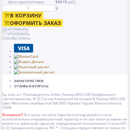
Цена крупнооптовая:
534.15
руб.
-
+
В КОРЗИНУ
ОФОРМИТЬ ЗАКАЗ
СРАВНИТЬ
ОТЛОЖИТЬ
Способы оплаты
ХАРАКТЕРИСТИКИ
ОТЗЫВЫ И ВОПРОСЫ
Ед. изм.
шт.
Производитель
Албес
Размер
600x1200
Коэффициент
светоотражения, %
52
Состав
Алюминий
Категория
B
Размер
600x1200
Цвет
Металлик серебристый RAL9007
Кромка
Tegular
Влагостойкость
100%
Внимание!!!
Все цены на сайте https://armstrong-potolki.ru носят
исключительно информационный характер и ни при каких условиях не
являются публичной офертой, определяемой положениями Статьи 437
(п.2) Гражданского кодекса РФ. * - Спеццена предоставляется только по