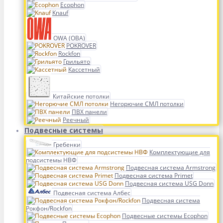
Ecophon
Knauf
OWA (ОВА)
POKROVER
Rockfon
Грильято
Кассетный
Китайские потолки
Негорючие СМЛ потолки
ПВХ панели
Реечный
Подвесные системы
Гребенки
Комплектующие для
подсистемы НВФ
Подвесная система Armstrong
Подвесная система Primet
Подвесная система USG Donn
Подвесная система Албес
Подвесная система
Рокфон/Rockfon
Подвесные системы Ecophon