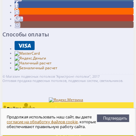
Способы оплаты
© Магазин подвесных потолков "Армстронг-потолки", 2017
Оптовая продажа подвесных потолков, подвесных систем, светильников.
Войти
Регистрация
Сравнение
0
Продолжая использовать наш сайт, вы даете
Подтвердить
Отложенные
согласие на обработку файлов cookie,
которые
0
0
обеспечивают правильную работу сайта.
Моя корзина
руб.
0
ОФОРМИТЬ