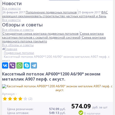
Новости
Все новости
Пополнение подвесных потолков
ФАС
26 февраля 2017
25 февраля 2017
разрешил рекламировать строительство частных коттеджей и бань
Все новости
Обзоры и советы
Все обзоры и советы
Стандартная схема монтажа подвесных потолков
Схема монтажа
кассетных потолков с скрытой подвесной системой
Схема монтажа
подвесного потолка грильято
Все обзоры и советы
Главная
Подвесные потолки
Кассетный потолок AP600*1200 A6/90° эконом металлик А907 перф. с
акуст.
Кассетный потолок AP600*1200 A6/90° эконом
металлик А907 перф. с акуст.
Артикул: -
(2)
574.09
руб. за шт
Цена розничная:
574.09
руб.
Цена оптовая:
549.13
руб.
В наличии