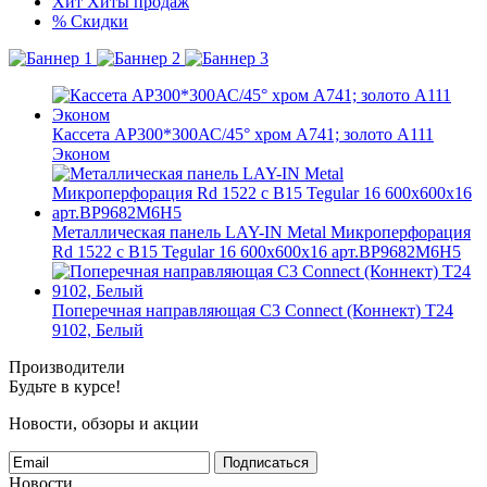
Хит
Хиты продаж
%
Скидки
Кассета AP300*300АС/45° хром А741; золото А111
Эконом
Металлическая панель LAY-IN Metal Микроперфорация
Rd 1522 с В15 Tegular 16 600x600x16 арт.BP9682M6H5
Поперечная направляющая С3 Connect (Коннект) T24
9102, Белый
Производители
Будьте в курсе!
Новости, обзоры и акции
Подписаться
Новости