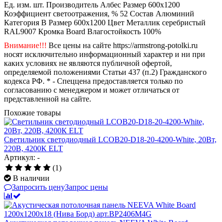
Ед. изм.
шт.
Производитель
Албес
Размер
600x1200
Коэффициент светоотражения, %
52
Состав
Алюминий
Категория
B
Размер
600x1200
Цвет
Металлик серебристый
RAL9007
Кромка
Board
Влагостойкость
100%
Внимание!!!
Все цены на сайте https://armstrong-potolki.ru
носят исключительно информационный характер и ни при
каких условиях не являются публичной офертой,
определяемой положениями Статьи 437 (п.2) Гражданского
кодекса РФ. * - Спеццена предоставляется только по
согласованию с менеджером и может отличаться от
представленной на сайте.
Похожие товары
Светильник светодиодный LCOB20-D18-20-4200-White, 20Вт,
220В, 4200К ELT
Артикул: -
(1)
В наличии
Запросить цену
Запрос цены