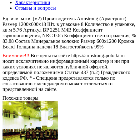
Характеристики
Отзывы и вопросы
Ед. изм.
м.кв. (м2)
Производитель
Armstrong (Армстронг)
Размер
1200x600x18
Шт. в упаковке
8
Количество в упаковке,
кв.м
5.76
Артикул
BP 2251 M4B
Коэффициент
звукопоглощения, NRC
0.65
Коэффициент светоотражения, %
83.88
Состав
Минеральное волокно
Размер
600x1200
Кромка
Board
Толщина панели
18
Влагостойкость
99%
Внимание!!!
Все цены на сайте https://armstrong-potolki.ru
носят исключительно информационный характер и ни при
каких условиях не являются публичной офертой,
определяемой положениями Статьи 437 (п.2) Гражданского
кодекса РФ. * - Спеццена предоставляется только по
согласованию с менеджером и может отличаться от
представленной на сайте.
Похожие товары