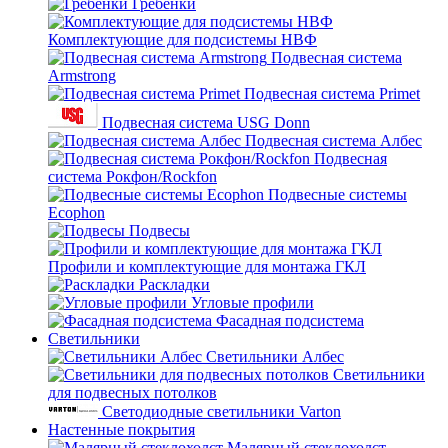
Гребенки
Комплектующие для подсистемы НВФ
Подвесная система
Armstrong
Подвесная система Primet
Подвесная система USG Donn
Подвесная система Албес
Подвесная
система Рокфон/Rockfon
Подвесные системы
Ecophon
Подвесы
Профили и комплектующие для монтажа ГКЛ
Раскладки
Угловые профили
Фасадная подсистема
Светильники
Светильники Албес
Светильники
для подвесных потолков
Светодиодные светильники Varton
Настенные покрытия
Малярный стеклохолст