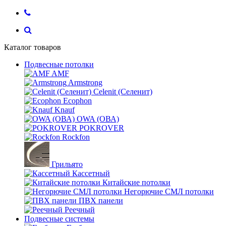
Каталог товаров
Подвесные потолки
AMF
Armstrong
Celenit (Селенит)
Ecophon
Knauf
OWA (ОВА)
POKROVER
Rockfon
Грильято
Кассетный
Китайские потолки
Негорючие СМЛ потолки
ПВХ панели
Реечный
Подвесные системы