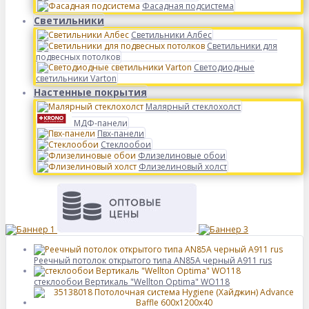
Фасадная подсистема
Светильники
Светильники Албес
Светильники для
подвесных потолков
Светодиодные
светильники Varton
Настенные покрытия
Малярный стеклохолст
МДФ-панели
Пвх-панели
Стеклообои
Флизелиновые обои
Флизелиновый холст
Реечный потолок открытого типа AN85A черный А911 rus
стеклообои Вертикаль "Wellton Optima" WO118