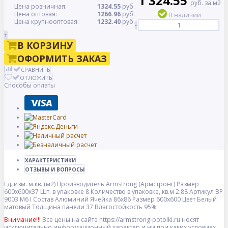
1 324.55
руб. за м2
Цена розничная:
1324.55
руб.
Цена оптовая:
1266.96
руб.
В наличии
Цена крупнооптовая:
1232.40
руб.
-
+
В КОРЗИНУ
ОФОРМИТЬ ЗАКАЗ
СРАВНИТЬ
ОТЛОЖИТЬ
Способы оплаты
ХАРАКТЕРИСТИКИ
ОТЗЫВЫ И ВОПРОСЫ
Ед. изм.
м.кв. (м2)
Производитель
Armstrong (Армстронг)
Размер
600x600x37
Шт. в упаковке
8
Количество в упаковке, кв.м
2.88
Артикул
BP
9003 M6 I
Состав
Алюминий
Ячейка
86x86
Размер
600x600
Цвет
Белый
матовый
Толщина панели
37
Влагостойкость
95%
Внимание!!!
Все цены на сайте https://armstrong-potolki.ru носят
исключительно информационный характер и ни при каких условиях