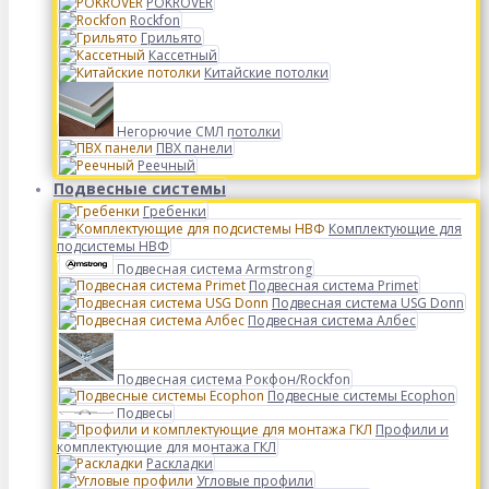
POKROVER
Rockfon
Грильято
Кассетный
Китайские потолки
Негорючие СМЛ потолки
ПВХ панели
Реечный
Подвесные системы
Гребенки
Комплектующие для
подсистемы НВФ
Подвесная система Armstrong
Подвесная система Primet
Подвесная система USG Donn
Подвесная система Албес
Подвесная система Рокфон/Rockfon
Подвесные системы Ecophon
Подвесы
Профили и
комплектующие для монтажа ГКЛ
Раскладки
Угловые профили