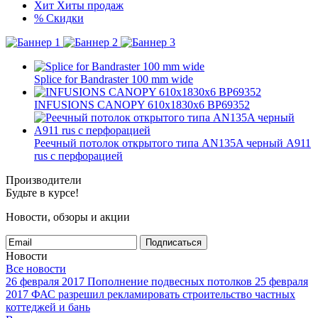
Хит
Хиты продаж
%
Скидки
Splice for Bandraster 100 mm wide
INFUSIONS CANOPY 610x1830x6 BP69352
Реечный потолок открытого типа AN135A черный А911
rus с перфорацией
Производители
Будьте в курсе!
Новости, обзоры и акции
Подписаться
Новости
Все новости
26 февраля 2017
Пополнение подвесных потолков
25 февраля
2017
ФАС разрешил рекламировать строительство частных
коттеджей и бань