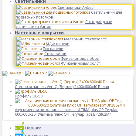
Светильники
Светильники Албес
Светильники для
подвесных потолков
Светодиодные
светильники Varton
Настенные покрытия
Малярный стеклохолст
МДФ-панели
Пвх-панели
Стеклообои
Флизелиновые обои
Флизелиновый холст
Стеновая панель VertiQ (Вертик) 2400x600x40 Белая
Профиль UL-50
Акустическая потолочная панель ULTIMA plus OP Tegular
600x600x20 (Ультима плюс ОП Тегулар) арт.BP2862M4
Новинки
NEW
Хиты продаж
ХИТ