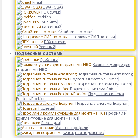
Knauf
OWA (ОВА)
POKROVER
Rockfon
Грильято
Кассетный
Китайские потолки
Негорючие СМЛ потолки
ПВХ панели
Реечный
Подвесные системы
Гребенки
Комплектующие для
подсистемы НВФ
Подвесная система Armstrong
Подвесная система Primet
Подвесная система USG Donn
Подвесная система Албес
Подвесная система
Рокфон/Rockfon
Подвесные системы Ecophon
Подвесы
Профили и
комплектующие для монтажа ГКЛ
Раскладки
Угловые профили
Фасадная подсистема