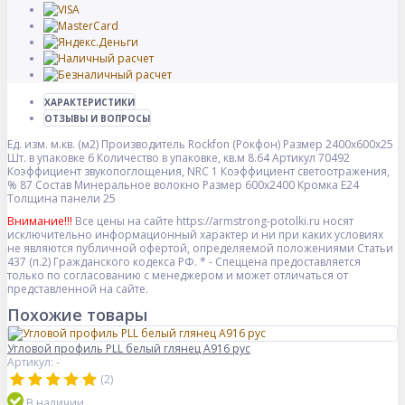
ХАРАКТЕРИСТИКИ
ОТЗЫВЫ И ВОПРОСЫ
Ед. изм.
м.кв. (м2)
Производитель
Rockfon (Рокфон)
Размер
2400x600x25
Шт. в упаковке
6
Количество в упаковке, кв.м
8.64
Артикул
70492
Коэффициент звукопоглощения, NRC
1
Коэффициент светоотражения,
%
87
Состав
Минеральное волокно
Размер
600x2400
Кромка
E24
Толщина панели
25
Внимание!!!
Все цены на сайте https://armstrong-potolki.ru носят
исключительно информационный характер и ни при каких условиях
не являются публичной офертой, определяемой положениями Статьи
437 (п.2) Гражданского кодекса РФ. * - Спеццена предоставляется
только по согласованию с менеджером и может отличаться от
представленной на сайте.
Похожие товары
Угловой профиль PLL белый глянец А916 рус
Артикул: -
(2)
В наличии