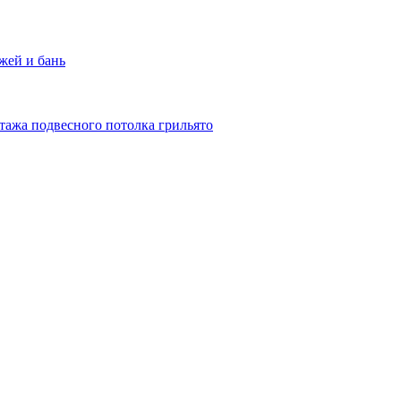
жей и бань
тажа подвесного потолка грильято