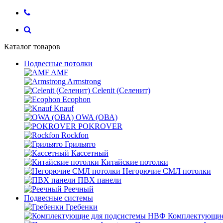
Каталог товаров
Подвесные потолки
AMF
Armstrong
Celenit (Селенит)
Ecophon
Knauf
OWA (ОВА)
POKROVER
Rockfon
Грильято
Кассетный
Китайские потолки
Негорючие СМЛ потолки
ПВХ панели
Реечный
Подвесные системы
Гребенки
Комплектующие