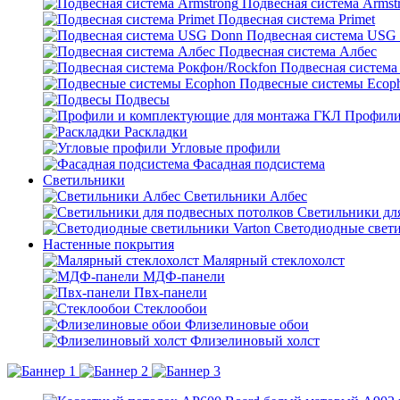
Подвесная система Armst
Подвесная система Primet
Подвесная система USG
Подвесная система Албес
Подвесная система
Подвесные системы Ecop
Подвесы
Профили
Раскладки
Угловые профили
Фасадная подсистема
Светильники
Светильники Албес
Светильники дл
Светодиодные свети
Настенные покрытия
Малярный стеклохолст
МДФ-панели
Пвх-панели
Стеклообои
Флизелиновые обои
Флизелиновый холст