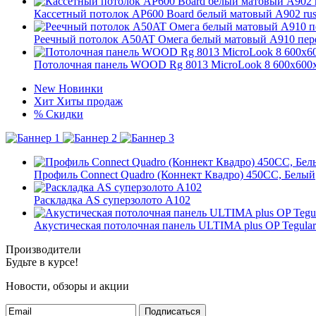
Кассетный потолок AP600 Board белый матовый А902 ru
Реечный потолок A50AT Омега белый матовый А910 пер
Потолочная панель WOOD Rg 8013 MicroLook 8 600x6
New
Новинки
Хит
Хиты продаж
%
Скидки
Профиль Connect Quadro (Коннект Квадро) 450CC, Белый
Раскладка AS суперзолото А102
Акустическая потолочная панель ULTIMA plus OP Tegula
Производители
Будьте в курсе!
Новости, обзоры и акции
Подписаться