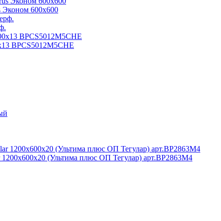
s Эконом 600x600
ф.
00x13 BPCS5012M5CHE
r 1200x600x20 (Ультима плюс ОП Тегулар) арт.BP2863M4