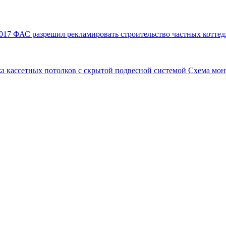
017
ФАС разрешил рекламировать строительство частных коттед
а кассетных потолков с скрытой подвесной системой
Схема мон