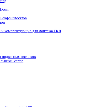
rong
 Donn
 Рокфон/Rockfon
hon
 и комплектующие для монтажа ГКЛ
я подвесных потолков
льники Varton