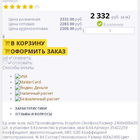
Артикул: -
(1)
2 332
руб. за м2
Цена розничная:
2332.00
руб.
Цена оптовая:
2283.00
руб.
В наличии
Цена крупнооптовая:
2209.00
руб.
-
+
В КОРЗИНУ
ОФОРМИТЬ ЗАКАЗ
СРАВНИТЬ
ОТЛОЖИТЬ
Способы оплаты
ХАРАКТЕРИСТИКИ
ОТЗЫВЫ И ВОПРОСЫ
Ед. изм.
м.кв. (м2)
Производитель
Ecophon (Экофон)
Размер
2400x600x20
Шт. в упаковке
6
Количество в упаковке, кв.м
8.64
Артикул
35422259
Коэффициент звукопоглощения, NRC
0,85
Коэффициент
светоотражения, %
84
Состав
Стекловолокно
Размер
600x2400
Цвет