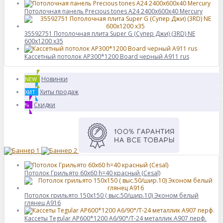
Потолочная панель Precious tones A24 2400x600x40 Mercury
35592751 Потолочная плита Super G (Супер Джи) (3RD) NE
600x1200 x35
Кассетный потолок AP300*1200 Board черный А911 rus
Новинки
NEW
Хиты продаж
ХИТ
Скидки
%
Потолок Грильято 60x60 h=40 красный (Cesal)
Потолок грильято 150х150 ( выс.50/шир.10) Эконом белый
глянец А916
Кассеты Tegular AP600*1200 A6/90°/Т-24 металлик А907 перф.