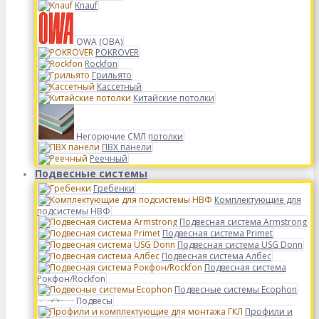
Knauf
OWA (ОВА)
POKROVER
Rockfon
Грильято
Кассетный
Китайские потолки
Негорючие СМЛ потолки
ПВХ панели
Реечный
Подвесные системы
Гребенки
Комплектующие для
подсистемы НВФ
Подвесная система Armstrong
Подвесная система Primet
Подвесная система USG Donn
Подвесная система Албес
Подвесная система
Рокфон/Rockfon
Подвесные системы Ecophon
Подвесы
Профили и