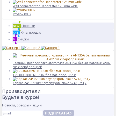
Wall connector for Bandraster 125 mm wide
Уголок 0032
Новинки
NEW
Хиты продаж
ХИТ
Скидки
%
Реечный потолок открытого типа AN135A белый матовый А902
rus с перфорацией
1293000360 LNB 236 /без маг. пров., IP23/
Каркас 24/38 "PRIM" суперхром-люкс А742, L=3,7
Производители
Будьте в курсе!
Новости, обзоры и акции
ПОДПИСАТЬСЯ