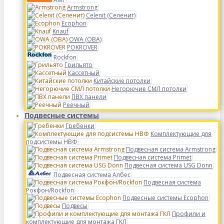
Armstrong
Celenit (Селенит)
Ecophon
Knauf
OWA (ОВА)
POKROVER
Rockfon
Грильято
Кассетный
Китайские потолки
Негорючие СМЛ потолки
ПВХ панели
Реечный
Подвесные системы
Гребенки
Комплектующие для
подсистемы НВФ
Подвесная система Armstrong
Подвесная система Primet
Подвесная система USG Donn
Подвесная система Албес
Подвесная система
Рокфон/Rockfon
Подвесные системы Ecophon
Подвесы
Профили и
комплектующие для монтажа ГКЛ