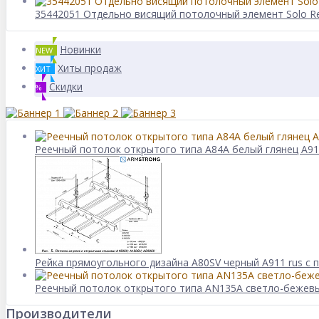
35442051 Отдельно висящий потолочный элемент Solo Re
Новинки
NEW
Хиты продаж
ХИТ
Скидки
%
Реечный потолок открытого типа A84A белый глянец A9
Рейка прямоугольного дизайна A80SV черный А911 rus с 
Реечный потолок открытого типа AN135A светло-бежев
Производители