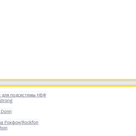
 для подсистемы НВФ
strong
 Donn
ма Рокфон/Rockfon
phon