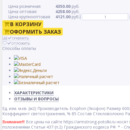
Цена розничная:
4350.00
руб.
Цена оптовая:
4258.00
руб.
Цена крупнооптовая:
4121.00
руб.
-
В КОРЗИНУ
ОФОРМИТЬ ЗАКАЗ
СРАВНИТЬ
ОТЛОЖИТЬ
Способы оплаты
ХАРАКТЕРИСТИКИ
ОТЗЫВЫ И ВОПРОСЫ
Ед. изм.
м.кв. (м2)
Производитель
Ecophon (Экофон)
Размер
600
Коэффициент светоотражения, %
85
Состав
Стекловолокно
Ра
Внимание!!!
Все цены на сайте https://armstrong-potolki.ru но
положениями Статьи 437 (п.2) Гражданского кодекса РФ. * - 