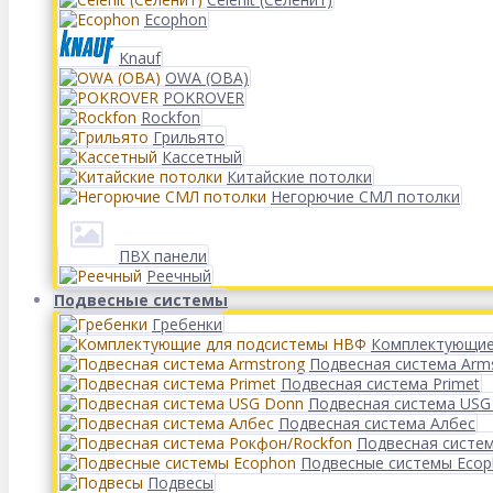
Ecophon
Knauf
OWA (ОВА)
POKROVER
Rockfon
Грильято
Кассетный
Китайские потолки
Негорючие СМЛ потолки
ПВХ панели
Реечный
Подвесные системы
Гребенки
Комплектующие
Подвесная система Arm
Подвесная система Primet
Подвесная система USG
Подвесная система Албес
Подвесная систе
Подвесные системы Eco
Подвесы