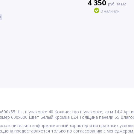
4 350
руб. за м2
В наличии
+
х600x55
Шт. в упаковке
40
Количество в упаковке, кв.м
14.4
Арти
змер
600x600
Цвет
Белый
Кромка
E24
Толщина панели
55
Влаго
сят исключительно информационный характер и ни при каких усл
Спеццена предоставляется только по согласованию с менеджером