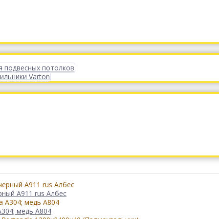
я подвесных потолков
ильники Varton
рный А911 rus Албес
304; медь А804