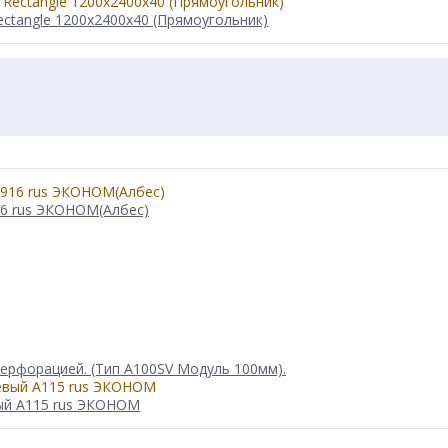
ctangle 1200x2400x40 (Прямоугольник)
16 rus ЭКОНОМ(Албес)
перфорацией. (Тип A100SV Модуль 100мм).
ый А115 rus ЭКОНОМ