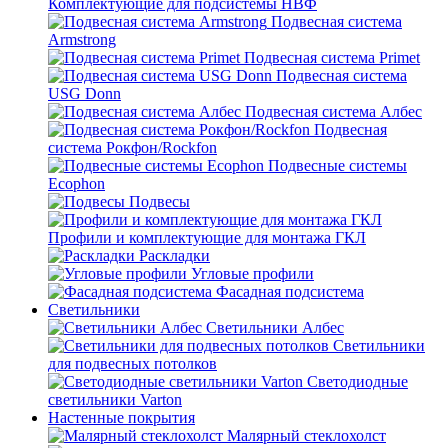
Комплектующие для подсистемы НВФ
Подвесная система
Armstrong
Подвесная система Primet
Подвесная система
USG Donn
Подвесная система Албес
Подвесная
система Рокфон/Rockfon
Подвесные системы
Ecophon
Подвесы
Профили и комплектующие для монтажа ГКЛ
Раскладки
Угловые профили
Фасадная подсистема
Светильники
Светильники Албес
Светильники
для подвесных потолков
Светодиодные
светильники Varton
Настенные покрытия
Малярный стеклохолст