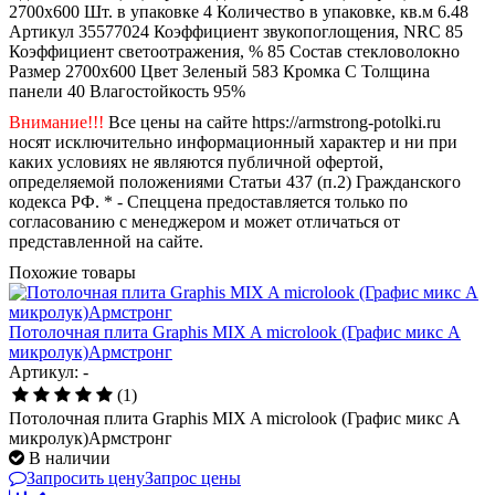
2700x600
Шт. в упаковке
4
Количество в упаковке, кв.м
6.48
Артикул
35577024
Коэффициент звукопоглощения, NRC
85
Коэффициент светоотражения, %
85
Состав
стекловолокно
Размер
2700x600
Цвет
Зеленый 583
Кромка
C
Толщина
панели
40
Влагостойкость
95%
Внимание!!!
Все цены на сайте https://armstrong-potolki.ru
носят исключительно информационный характер и ни при
каких условиях не являются публичной офертой,
определяемой положениями Статьи 437 (п.2) Гражданского
кодекса РФ. * - Спеццена предоставляется только по
согласованию с менеджером и может отличаться от
представленной на сайте.
Похожие товары
Потолочная плита Graphis MIX A microlook (Графис микс А
микролук)Армстронг
Артикул: -
(1)
Потолочная плита Graphis MIX A microlook (Графис микс А
микролук)Армстронг
В наличии
Запросить цену
Запрос цены