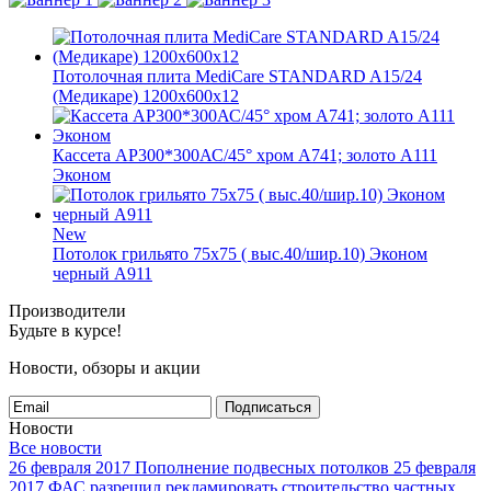
Потолочная плита MediCare STANDARD A15/24
(Медикаре) 1200x600x12
Кассета AP300*300АС/45° хром А741; золото А111
Эконом
New
Потолок грильято 75х75 ( выс.40/шир.10) Эконом
черный А911
Производители
Будьте в курсе!
Новости, обзоры и акции
Подписаться
Новости
Все новости
26 февраля 2017
Пополнение подвесных потолков
25 февраля
2017
ФАС разрешил рекламировать строительство частных