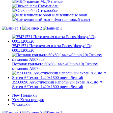
МДФ-панели
Пвх-панели
Стеклообои
Флизелиновые обои
Флизелиновый холст
35421531 Потолочная плита Focus (Фокус) Dg
600x1200x20
Потолок грильято 60х60 ( выс.40/шир.10) Эконом
металлик А907 rus
35560090 Акустический напольный экран Akusto™
Screen A/Texona 1420x1800 цвет - Sea salt
New
Новинки
Хит
Хиты продаж
%
Скидки