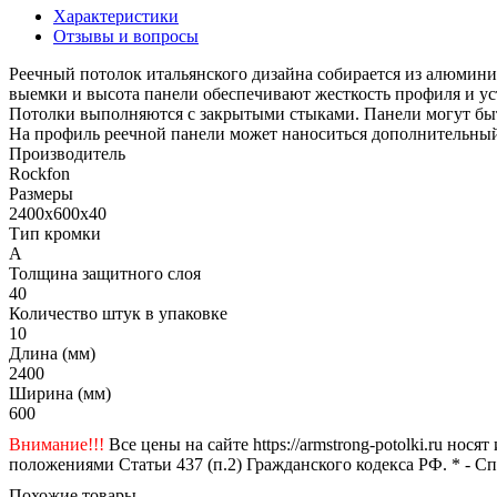
Характеристики
Отзывы и вопросы
Реечный потолок итальянского дизайна собирается из алюминие
выемки и высота панели обеспечивают жесткость профиля и ус
Потолки выполняются с закрытыми стыками. Панели могут быт
На профиль реечной панели может наноситься дополнительный 
Производитель
Rockfon
Размеры
2400x600x40
Тип кромки
A
Толщина защитного слоя
40
Количество штук в упаковке
10
Длина (мм)
2400
Ширина (мм)
600
Внимание!!!
Все цены на сайте https://armstrong-potolki.ru н
положениями Статьи 437 (п.2) Гражданского кодекса РФ. * - С
Похожие товары