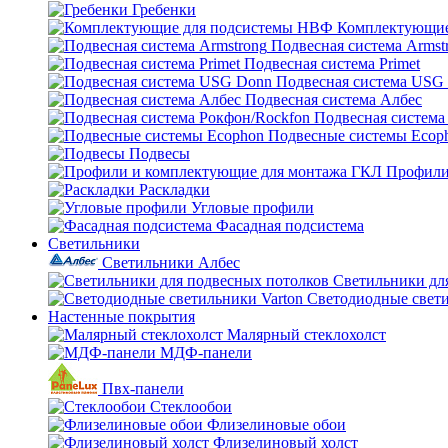
Гребенки
Комплектующие
Подвесная система Armst
Подвесная система Primet
Подвесная система USG
Подвесная система Албес
Подвесная система
Подвесные системы Ecop
Подвесы
Профили
Раскладки
Угловые профили
Фасадная подсистема
Светильники
Светильники Албес
Светильники дл
Светодиодные свети
Настенные покрытия
Малярный стеклохолст
МДФ-панели
Пвх-панели
Стеклообои
Флизелиновые обои
Флизелиновый холст