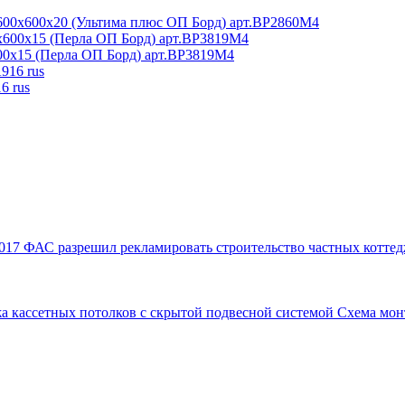
600x600x20 (Ультима плюс ОП Борд) арт.BP2860M4
00x15 (Перла ОП Борд) арт.BP3819M4
6 rus
017
ФАС разрешил рекламировать строительство частных коттед
а кассетных потолков с скрытой подвесной системой
Схема мон