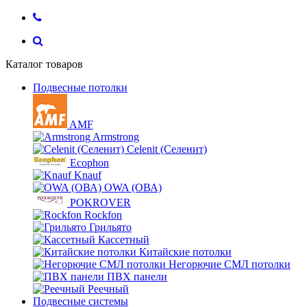
Каталог товаров
Подвесные потолки
AMF
Armstrong
Celenit (Селенит)
Ecophon
Knauf
OWA (ОВА)
POKROVER
Rockfon
Грильято
Кассетный
Китайские потолки
Негорючие СМЛ потолки
ПВХ панели
Реечный
Подвесные системы