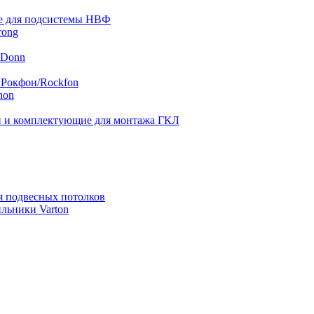
 для подсистемы НВФ
rong
 Donn
 Рокфон/Rockfon
hon
 и комплектующие для монтажа ГКЛ
я подвесных потолков
льники Varton