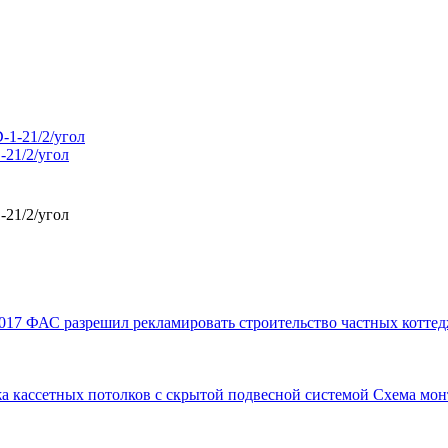
-21/2/угол
-21/2/угол
017
ФАС разрешил рекламировать строительство частных коттед
а кассетных потолков с скрытой подвесной системой
Схема мон