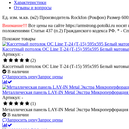
Характеристики
Отзывы и вопросы
Ед. изм.
м.кв. (м2)
Производитель
Rockfon (Рокфон)
Размер
600
Внимание!!!
Все цены на сайте https://armstrong-potolki.ru н
положениями Статьи 437 (п.2) Гражданского кодекса РФ. * - С
Похожие товары
Кассетный потолок ОС Line Т-24 (Т-15) 595х595 Белый матовый 
Артикул: -
(2)
Кассетный потолок ОС Line Т-24 (Т-15) 595х595 Белый матовый
В наличии
Запросить цену
Запрос цены
Металлическая панель LAY-IN Metal Экстра Микроперфорация 
Артикул: -
(1)
Металлическая панель LAY-IN Metal Экстра Микроперфорация
В наличии
Запросить цену
Запрос цены