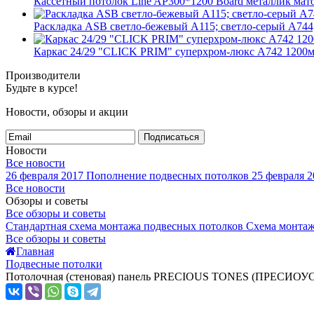
Кассетный потолок Line AP300*1200 Board металлик матов
Раскладка ASB светло-бежевый А115; светло-серый А744
Каркас 24/29 "CLICK PRIM" суперхром-люкс А742 1200
Производители
Будьте в курсе!
Новости, обзоры и акции
Подписаться
Новости
Все новости
26 февраля 2017
Пополнение подвесных потолков
25 февраля 2
Все новости
Обзоры и советы
Все обзоры и советы
Стандартная схема монтажа подвесных потолков
Схема монтаж
Все обзоры и советы
Главная
Подвесные потолки
Потолочная (стеновая) панель PRECIOUS TONES (ПРЕCИОУС