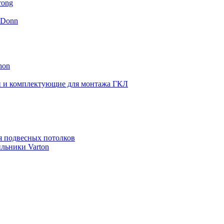
rong
 Donn
hon
 и комплектующие для монтажа ГКЛ
я подвесных потолков
льники Varton