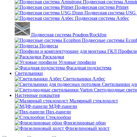
Подвесная система Armst
Подвесная система Primet
Подвесная система USG
Подвесная система Албес
Подвесная система Рокфон/Rockfon
Подвесные системы Ecop
Подвесы
Профили
Раскладки
Угловые профили
Фасадная подсистема
Светильники
Светильники Албес
Светильники дл
Светодиодные свети
Настенные покрытия
Малярный стеклохолст
МДФ-панели
Пвх-панели
Стеклообои
Флизелиновые обои
Флизелиновый холст