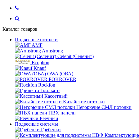
Каталог товаров
Подвесные потолки
AMF
Armstrong
Celenit (Селенит)
Ecophon
Knauf
OWA (ОВА)
POKROVER
Rockfon
Грильято
Кассетный
Китайские потолки
Негорючие СМЛ потолки
ПВХ панели
Реечный
Подвесные системы
Гребенки
Комплектующие