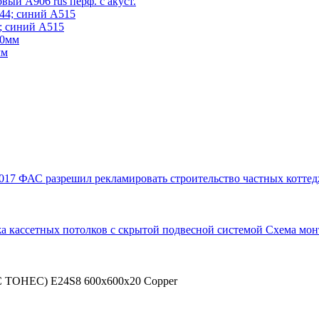
ый А906 rus перф. с акуст.
; синий А515
мм
017
ФАС разрешил рекламировать строительство частных коттед
а кассетных потолков с скрытой подвесной системой
Схема мон
 ТОНЕС) E24S8 600x600x20 Copper