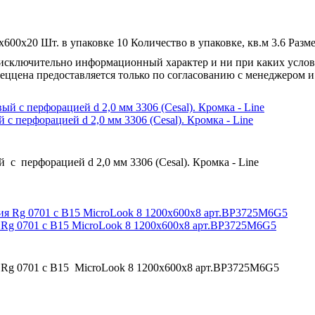
x600x20
Шт. в упаковке
10
Количество в упаковке, кв.м
3.6
Разм
осят исключительно информационный характер и ни при каких усл
пеццена предоставляется только по согласованию с менеджером и
с перфорацией d 2,0 мм 3306 (Cesal). Кромка - Line
 с перфорацией d 2,0 мм 3306 (Cesal). Кромка - Line
Rg 0701 с В15 MicroLook 8 1200x600x8 арт.BP3725M6G5
 Rg 0701 с В15 MicroLook 8 1200x600x8 арт.BP3725M6G5