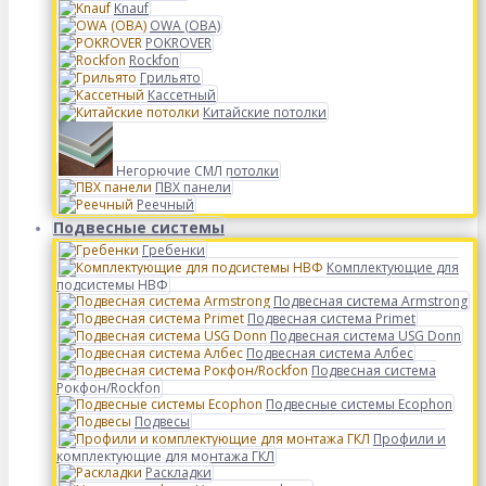
Knauf
OWA (ОВА)
POKROVER
Rockfon
Грильято
Кассетный
Китайские потолки
Негорючие СМЛ потолки
ПВХ панели
Реечный
Подвесные системы
Гребенки
Комплектующие для
подсистемы НВФ
Подвесная система Armstrong
Подвесная система Primet
Подвесная система USG Donn
Подвесная система Албес
Подвесная система
Рокфон/Rockfon
Подвесные системы Ecophon
Подвесы
Профили и
комплектующие для монтажа ГКЛ
Раскладки