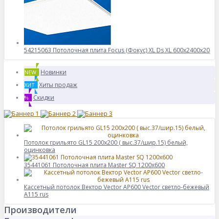
54215063 Потолочная плита Focus (Фокус) XL Ds XL 600x2400x20
Новинки
NEW
Хиты продаж
ХИТ
Скидки
%
Потолок грильято GL15 200х200 ( выс.37/шир.15) белый,
оцинковка
35441061 Потолочная плита Master SQ 1200x600
Кассетный потолок Вектор Veсtor AP600 Vector светло-бежевый
А115 rus
Производители