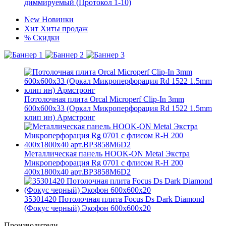
диммируемый (Протокол 1-10)
New
Новинки
Хит
Хиты продаж
%
Скидки
Потолочная плита Orcal Microperf Clip-In 3mm
600x600x33 (Оркал Микроперфорация Rd 1522 1.5mm
клип ин) Армстронг
Металлическая панель HOOK-ON Metal Экстра
Микроперфорация Rg 0701 с флисом R-H 200
400x1800x40 арт.BP3858M6D2
35301420 Потолочная плита Focus Ds Dark Diamond
(Фокус черный) Экофон 600x600x20
Производители