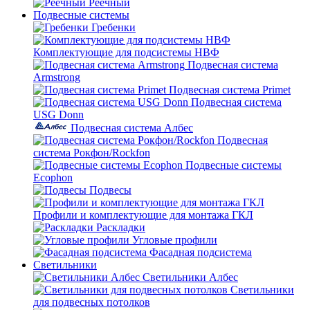
Реечный
Подвесные системы
Гребенки
Комплектующие для подсистемы НВФ
Подвесная система
Armstrong
Подвесная система Primet
Подвесная система
USG Donn
Подвесная система Албес
Подвесная
система Рокфон/Rockfon
Подвесные системы
Ecophon
Подвесы
Профили и комплектующие для монтажа ГКЛ
Раскладки
Угловые профили
Фасадная подсистема
Светильники
Светильники Албес
Светильники
для подвесных потолков