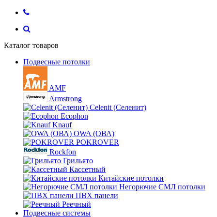
Каталог товаров
Подвесные потолки
AMF
Armstrong
Celenit (Селенит)
Ecophon
Knauf
OWA (ОВА)
POKROVER
Rockfon
Грильято
Кассетный
Китайские потолки
Негорючие СМЛ потолки
ПВХ панели
Реечный
Подвесные системы