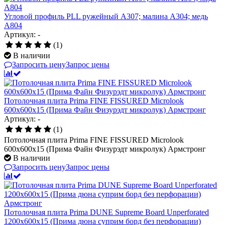
Угловой профиль PLL ружейный А307; малина А304; медь
А804
Артикул: -
(1)
В наличии
Запросить цену
Запрос цены
Потолочная плита Prima FINE FISSURED Microlook
600x600x15 (Прима Файн Физурэдт микролук) Армстронг
Артикул: -
(1)
Потолочная плита Prima FINE FISSURED Microlook
600x600x15 (Прима Файн Физурэдт микролук) Армстронг
В наличии
Запросить цену
Запрос цены
Потолочная плита Prima DUNE Supreme Board Unperforated
1200x600x15 (Прима дюна суприм борд без перфорации)