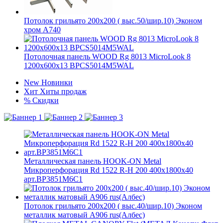
Потолок грильято 200х200 ( выс.50/шир.10) Эконом
хром А740
Потолочная панель WOOD Rg 8013 MicroLook 8
1200x600x13 BPCS5014M5WAL
New
Новинки
Хит
Хиты продаж
%
Скидки
Металлическая панель HOOK-ON Metal
Микроперфорация Rd 1522 R-H 200 400x1800x40
арт.BP3851M6C1
Потолок грильято 200х200 ( выс.40/шир.10) Эконом
металлик матовый А906 rus(Албес)