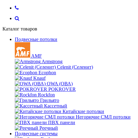
Каталог товаров
Подвесные потолки
AMF
Armstrong
Celenit (Селенит)
Ecophon
Knauf
OWA (ОВА)
POKROVER
Rockfon
Грильято
Кассетный
Китайские потолки
Негорючие СМЛ потолки
ПВХ панели
Реечный
Подвесные системы