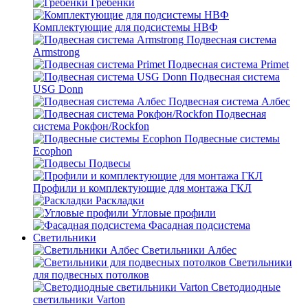
Гребенки
Комплектующие для подсистемы НВФ
Подвесная система
Armstrong
Подвесная система Primet
Подвесная система
USG Donn
Подвесная система Албес
Подвесная
система Рокфон/Rockfon
Подвесные системы
Ecophon
Подвесы
Профили и комплектующие для монтажа ГКЛ
Раскладки
Угловые профили
Фасадная подсистема
Светильники
Светильники Албес
Светильники
для подвесных потолков
Светодиодные
светильники Varton