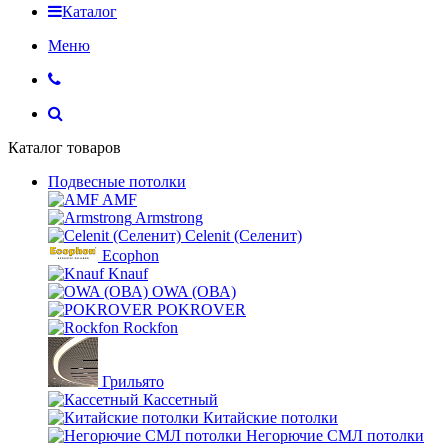
Каталог
Меню
Каталог товаров
Подвесные потолки
AMF
Armstrong
Celenit (Селенит)
Ecophon
Knauf
OWA (ОВА)
POKROVER
Rockfon
Грильято
Кассетный
Китайские потолки
Негорючие СМЛ потолки