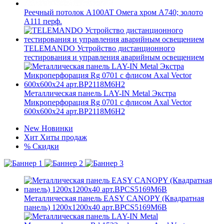
Реечный потолок A100AT Омега хром А740; золото
А111 перф.
TELEMANDO Устройство дистанционного
тестирования и управления аварийным освещением
Металлическая панель LAY-IN Metal Экстра
Микроперфорация Rg 0701 с флисом Axal Vector
600x600x24 арт.BP2118M6H2
New
Новинки
Хит
Хиты продаж
%
Скидки
Металлическая панель EASY CANOPY (Квадратная
панель) 1200x1200x40 арт.BPCS5169M6B