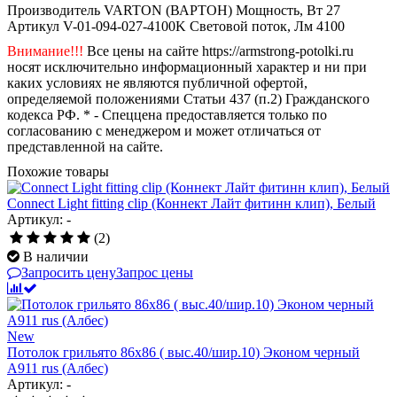
Производитель
VARTON (ВАРТОН)
Мощность, Вт
27
Артикул
V-01-094-027-4100K
Световой поток, Лм
4100
Внимание!!!
Все цены на сайте https://armstrong-potolki.ru
носят исключительно информационный характер и ни при
каких условиях не являются публичной офертой,
определяемой положениями Статьи 437 (п.2) Гражданского
кодекса РФ. * - Спеццена предоставляется только по
согласованию с менеджером и может отличаться от
представленной на сайте.
Похожие товары
Connect Light fitting clip (Коннект Лайт фитинн клип), Белый
Артикул: -
(2)
В наличии
Запросить цену
Запрос цены
New
Потолок грильято 86х86 ( выс.40/шир.10) Эконом черный
А911 rus (Албес)
Артикул: -