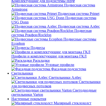
Комплектующие для подсистемы НВФ
Подвесная система
Armstrong
Подвесная система Primet
Подвесная система
USG Donn
Подвесная система Албес
Подвесная
система Рокфон/Rockfon
Подвесные системы
Ecophon
Подвесы
Профили и комплектующие для монтажа ГКЛ
Раскладки
Угловые профили
Фасадная подсистема
Светильники
Светильники Албес
Светильники
для подвесных потолков
Светодиодные
светильники Varton
Настенные покрытия
Малярный стеклохолст