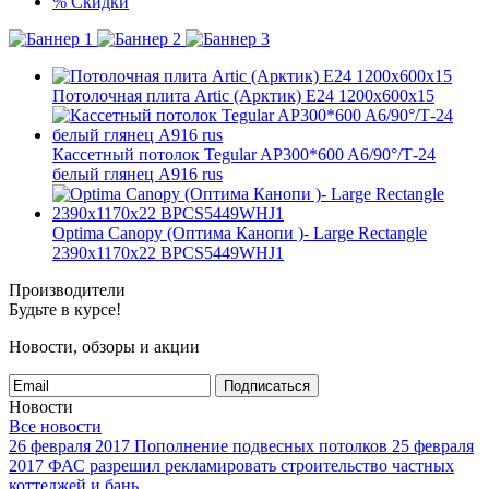
%
Скидки
Потолочная плита Artic (Арктик) E24 1200x600x15
Кассетный потолок Tegular AP300*600 A6/90°/Т-24
белый глянец A916 rus
Optima Canopy (Оптима Канопи )- Large Rectangle
2390x1170x22 BPCS5449WHJ1
Производители
Будьте в курсе!
Новости, обзоры и акции
Подписаться
Новости
Все новости
26 февраля 2017
Пополнение подвесных потолков
25 февраля
2017
ФАС разрешил рекламировать строительство частных
коттеджей и бань